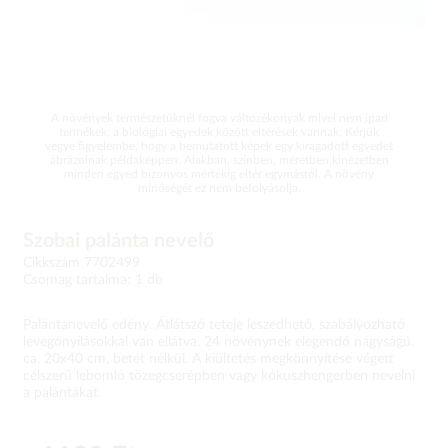
A növények természetüknél fogva változékonyak mivel nem ipari
termékek, a biológiai egyedek között eltérések vannak. Kérjük
vegye figyelembe, hogy a bemutatott képek egy kiragadott egyedet
ábrázolnak példaképpen. Alakban, színben, méretben,kinézetben
minden egyed bizonyos mértékig eltér egymástól. A növény
minőségét ez nem befolyásolja.
Szobai palánta nevelő
Cikkszám 7702499
Csomag tartalma: 1 db
Palántanevelő edény. Átlátszó teteje leszedhető, szabályozható
levegőnyílásokkal van ellátva. 24 növénynek elegendő nagyságú.
ca. 20x40 cm, betét nélkül. A kiültetés megkönnyítése végett
célszerű lebomló tözegcserépben vagy kókuszhengerben nevelni
a palántákat.