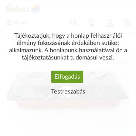
Menü
Tájékoztatjuk, hogy a honlap felhasználói
Vissza
|
Kerti kiegészítők
Virágedények, ládák, cserepek
élmény fokozásának érdekében sütiket
alkalmazunk. A honlapunk használatával ön a
tájékoztatásunkat tudomásul veszi.
Elfogadás
Testreszabás