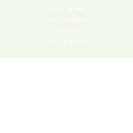
Vásárlási feltételek
Adatkezelési szabályzat
© Sieberz Kft.
Minden jog fenntartva!