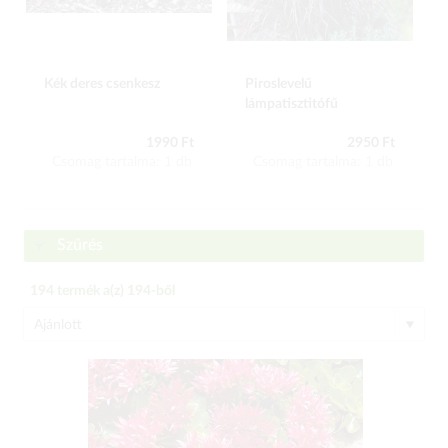
Kék deres csenkesz
Piroslevelű
lámpatisztitófű
1990 Ft
2950 Ft
Csomag tartalma: 1 db
Csomag tartalma: 1 db
Szűrés
194
termék a(z)
194
-ből