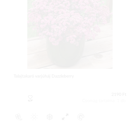
Talajtakaró varjúháj Dazzleberry
2190 Ft
Csomag tartalma: 1 db