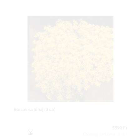
Borsos varjúháj (3 db)
5590 Ft
Csomag tartalma: 3 db