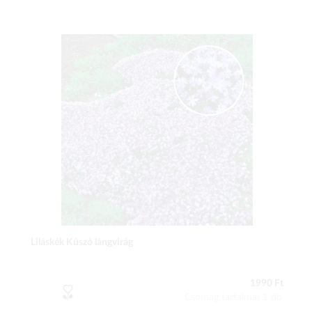
Liláskék Kúszó lángvirág
1990 Ft
Csomag tartalma: 1 db