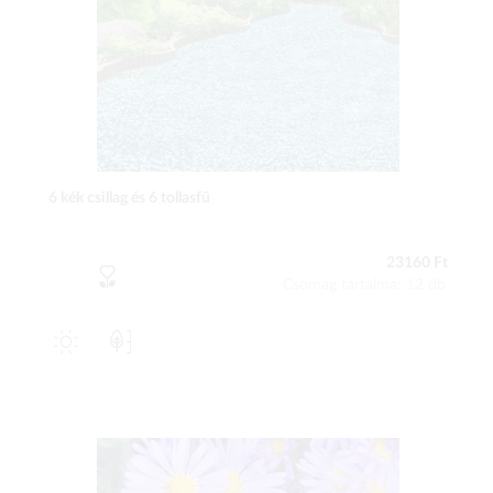
6 kék csillag és 6 tollasfű
23160 Ft
Csomag tartalma: 12 db