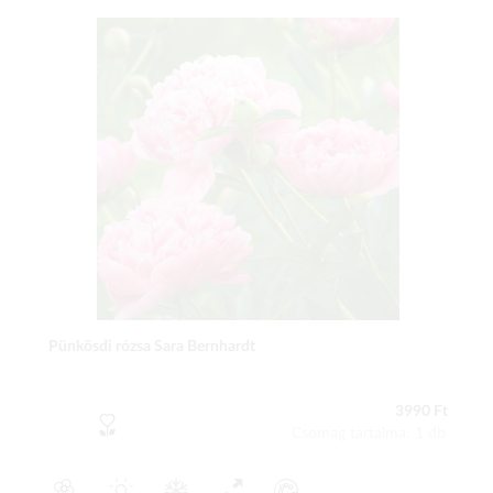
Pünkösdi rózsa Sara Bernhardt
3990 Ft
Csomag tartalma: 1 db