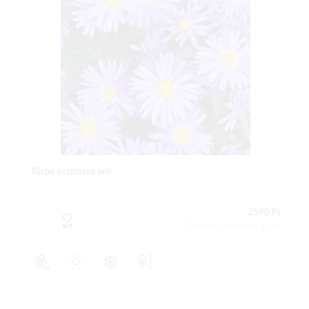
Törpe őszirózsa kék
2590 Ft
Csomag tartalma: 1 db