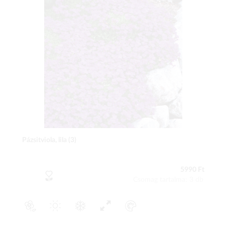
Pázsitviola, lila (3)
5990 Ft
Csomag tartalma: 3 db