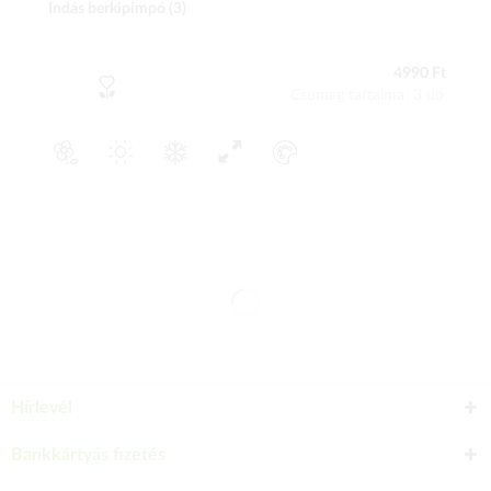
Indás berkipimpó (3)
4990 Ft
Csomag tartalma: 3 db
Hírlevél
Bankkártyás fizetés