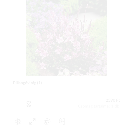
Pillangóvirág (1)
2590 Ft
Csomag tartalma: 1 db