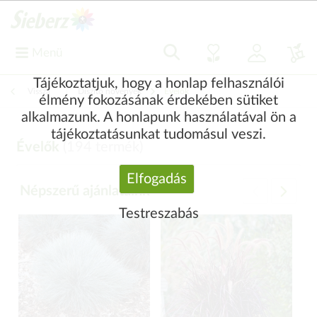
Menü
Tájékoztatjuk, hogy a honlap felhasználói
Vissza
|
Díszítő növények
Évelők
élmény fokozásának érdekében sütiket
alkalmazunk. A honlapunk használatával ön a
tájékoztatásunkat tudomásul veszi.
Évelők
(
194
termék)
Elfogadás
Népszerű ajánlataink
Testreszabás