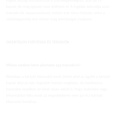
foglalt összeg hozzátartozik a számlaegyenleghez, azaz jár rá
kamat, de még egyszer nem költhető el. A foglalás biztosítja azon
tranzakciók visszautasítását, melyre már nincs fedezet, noha a
számlaegyenleg erre elvben még lehetőséget nyújtana.
SIKERTELEN FIZETÉSEK ÉS TEENDŐK
Milyen esetben lehet sikertelen egy tranzakció?
Általában a kártyát kibocsátó bank (tehát ahol az ügyfél a kártyát
kapta) által el nem fogadott fizetési megbízás; de bankkártya
használat esetében ez lehet olyan okból is, hogy távközlési vagy
informatikai hiba miatt az engedélykérés nem jut el a kártyát
kibocsátó bankhoz.