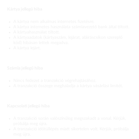
Kártya jellegű hiba
A kártya nem alkalmas internetes fizetésre.
A kártya internetes használata számlavezető bank által tiltott.
A kártyahasználat tiltott.
A kártyaadatok (kártyaszám, lejárat, aláíráscsíkon szereplő
kód) hibásan lettek megadva.
A kártya lejárt.
Számla jellegű hiba
Nincs fedezet a tranzakció végrehajtásához.
A tranzakció összege meghaladja a kártya vásárlási limitét.
Kapcsolati jellegű hiba
A tranzakció során valószínűleg megszakadt a vonal. Kérjük,
próbálja meg újra.
A tranzakció időtúllépés miatt sikertelen volt. Kérjük, próbálja
meg újra.