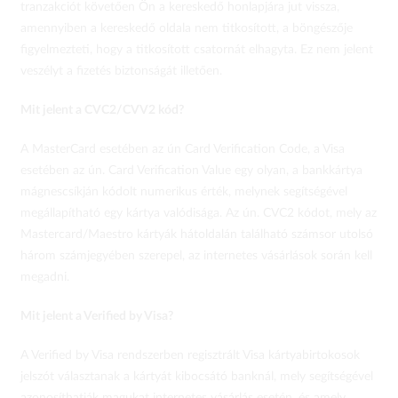
tranzakciót követően Ön a kereskedő honlapjára jut vissza,
amennyiben a kereskedő oldala nem titkosított, a böngészője
figyelmezteti, hogy a titkosított csatornát elhagyta. Ez nem jelent
veszélyt a fizetés biztonságát illetően.
Mit jelent a CVC2/CVV2 kód?
A MasterCard esetében az ún Card Verification Code, a Visa
esetében az ún. Card Verification Value egy olyan, a bankkártya
mágnescsíkján kódolt numerikus érték, melynek segítségével
megállapítható egy kártya valódisága. Az ún. CVC2 kódot, mely az
Mastercard/Maestro kártyák hátoldalán található számsor utolsó
három számjegyében szerepel, az internetes vásárlások során kell
megadni.
Mit jelent a Verified by Visa?
A Verified by Visa rendszerben regisztrált Visa kártyabirtokosok
jelszót választanak a kártyát kibocsátó banknál, mely segítségével