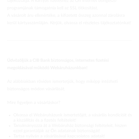
tájékoztatja. A kártyás fizetéshez az Ön internet böngésző
programjának támogatnia kell az SSL titkosítást.
A vásárolt áru ellenértéke, a kifizetett összeg azonnal zárolásra
kerül kártyaszámláján. Kérjük, olvassa el részletes tájékoztatónkat!
Üdvözöljük a CIB Bank biztonságos, internetes fizetési
megoldásával működő Webáruházunkban!
Az alábbiakban röviden ismertetjük, hogy miképp intézheti
biztonságos módon vásárlását.
Mire figyeljen a vásárláskor?
Olvassa el Webáruházunk ismertetőjét, a vásárlás kondícióit és
a kiszállítás és a fizetés feltételeit!
Tanulmányozza át a Webáruház biztonsági feltételeit, hiszen
ezzel garantálják az Ön adatainak biztonságát!
Tartsa nyilván a vásárlásával kapcsolatos adatait!