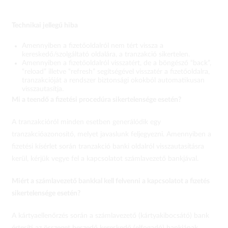
Technikai jellegű hiba
Amennyiben a fizetőoldalról nem tért vissza a
kereskedő/szolgáltató oldalára, a tranzakció sikertelen.
Amennyiben a fizetőoldalról visszatért, de a böngésző “back”,
“reload” illetve “refresh” segítségével visszatér a fizetőoldalra,
tranzakcióját a rendszer biztonsági okokból automatikusan
visszautasítja.
Mi a teendő a fizetési procedúra sikertelensége esetén?
A tranzakcióról minden esetben generálódik egy
tranzakcióazonosító, melyet javaslunk feljegyezni. Amennyiben a
fizetési kísérlet során tranzakció banki oldalról visszautasításra
kerül, kérjük vegye fel a kapcsolatot számlavezető bankjával.
Miért a számlavezető bankkal kell felvenni a kapcsolatot a fizetés
sikertelensége esetén?
A kártyaellenőrzés során a számlavezető (kártyakibocsátó) bank