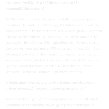
Mit jelent a VeriSign és a 128 bites titkosítású SSL
kommunikációs csatorna?
Az SSL, a Secure Sockets Layer elfogadott titkosítási eljárás
rövidítése. Bankunk rendelkezik egy 128 bites titkosító kulccsal,
amely a kommunikációs csatornát védi. A VeriSign nevű cég teszi
lehetővé a CIB Bank-nak a 128 bites kulcs használatát, amely
segítségével biztosítjuk az SSL alapú titkosítást. Jelenleg a világ
elektronikus kereskedelmének 90%-ában ezt a titkosítási módot
alkalmazzák. A vásárló által használt böngésző program az SSL
segítségével a kártyabirtokos adatait az elküldés előtt titkosítja,
így azok kódolt formában jutnak el a CIB Bankhoz, ezáltal
illetéktelen személyek számára nem értelmezhetőek.
A fizetés után figyelmeztetett a böngészőm, hogy elhagyom a
biztonsági zónát. A fizetésem biztonsága így garantált?
Teljes mértékben igen. A fizetés folyamata 128-bites titkosított
kommunikációs csatornán folyik, így teljesen biztonságos. A