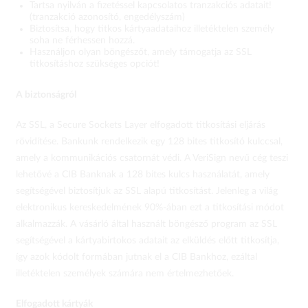
Tartsa nyilván a fizetéssel kapcsolatos tranzakciós adatait!
(tranzakció azonosító, engedélyszám)
Biztosítsa, hogy titkos kártyaadataihoz illetéktelen személy
soha ne férhessen hozzá.
Használjon olyan böngészőt, amely támogatja az SSL
titkosításhoz szükséges opciót!
A biztonságról
Az SSL, a Secure Sockets Layer elfogadott titkosítási eljárás
rövidítése. Bankunk rendelkezik egy 128 bites titkosító kulccsal,
amely a kommunikációs csatornát védi. A VeriSign nevű cég teszi
lehetővé a CIB Banknak a 128 bites kulcs használatát, amely
segítségével biztosítjuk az SSL alapú titkosítást. Jelenleg a világ
elektronikus kereskedelmének 90%-ában ezt a titkosítási módot
alkalmazzák. A vásárló által használt böngésző program az SSL
segítségével a kártyabirtokos adatait az elküldés előtt titkosítja,
így azok kódolt formában jutnak el a CIB Bankhoz, ezáltal
illetéktelen személyek számára nem értelmezhetőek.
Elfogadott kártyák