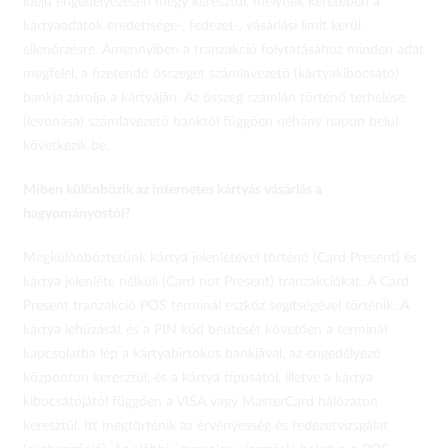
idejű engedélyezésen megy keresztül, melynek keretében a
kártyaadatok eredetisége-, fedezet-, vásárlási limit kerül
ellenőrzésre. Amennyiben a tranzakció folytatásához minden adat
megfelel, a fizetendő összeget számlavezető (kártyakibocsátó)
bankja zárolja a kártyáján. Az összeg számlán történő terhelése
(levonása) számlavezető banktól függően néhány napon belül
következik be.
Miben különbözik az internetes kártyás vásárlás a
hagyományostól?
Megkülönböztetünk kártya jelenlétével történő (Card Present) és
kártya jelenléte nélküli (Card not Present) tranzakciókat. A Card
Present tranzakció POS terminál eszköz segítségével történik. A
kártya lehúzását és a PIN kód beütését követően a terminál
kapcsolatba lép a kártyabirtokos bankjával, az engedélyező
központon keresztül, és a kártya típusától, illetve a kártya
kibocsátójától függően a VISA vagy MasterCard hálózaton
keresztül. Itt megtörténik az érvényesség és fedezetvizsgálat