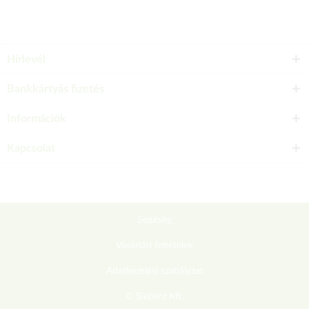
Hírlevél
Bankkártyás fizetés
Információk
Kapcsolat
Segítség
Vásárlási feltételek
Adatkezelési szabályzat
© Sieberz Kft.