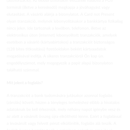
(authorizáció). Az előbbi útvonalon visszafelé haladva a POS
terminál (illetve a kereskedő) megkapja a jóváhagyást vagy
elutasítást. A vásárló aláírja a bizonylatot. A Card not Present
olyan tranzakció, melynek lebonyolításakor a bankkártya fizikailag
nincs jelen. Ide tartoznak a levélben, telefonon, illetve az
elektronikus úton (internet) lebonyolított tranzakciók, amelyek
esetében a vásárló (kártyabirtokos) a tranzakciót biztonságos
(128 bites titkosítású) fizetőoldalon bekért kártyaadatok
megadásával indítja. A sikeres tranzakcióról Ön kap ún.
engedélyszámot, mely megegyezik a papír alapú bizonylaton
található számmal.
Mit jelent a foglalás?
A tranzakciót a bank tudomására jutásakor azonnal foglalás
(zárolás) követi, hiszen a tényleges terheléshez előbb a hivatalos
adatoknak be kell érkezniük, mely néhány napot igénybe vesz és
az alatt a vásárolt összeg újra elkölthető lenne. Ezért a foglalással
a levásárolt vagy felvett pénzt elkülönítik, foglalás alá teszik. A