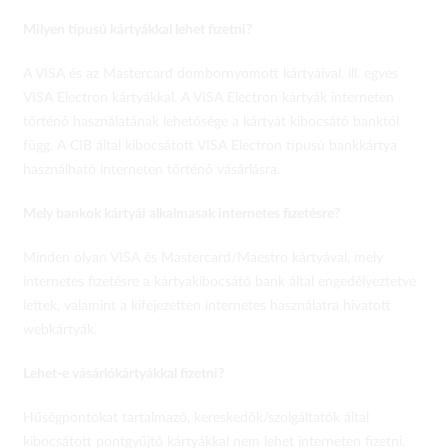
Milyen típusú kártyákkal lehet fizetni?
A VISA és az Mastercard dombornyomott kártyáival, ill. egyes
VISA Electron kártyákkal. A VISA Electron kártyák interneten
történő használatának lehetősége a kártyát kibocsátó banktól
függ. A CIB által kibocsátott VISA Electron típusú bankkártya
használható interneten történő vásárlásra.
Mely bankok kártyái alkalmasak internetes fizetésre?
Minden olyan VISA és Mastercard/Maestro kártyával, mely
internetes fizetésre a kártyakibocsátó bank által engedélyeztetve
lettek, valamint a kifejezetten internetes használatra hivatott
webkártyák.
Lehet-e vásárlókártyákkal fizetni?
Hűségpontokat tartalmazó, kereskedők/szolgáltatók által
kibocsátott pontgyűjtő kártyákkal nem lehet interneten fizetni.