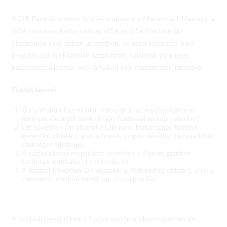
A CIB Bank internetes fizetési rendszere a Mastercard/Maestro, a
VISA termékcsaládba tartozó VISA és VISA Electron (az
Electronnál csak abban az esetben, ha azt a kibocsátó bank
engedélyezi) bankkártyák használatát, valamint internetes
használatra alkalmas webkártyával való fizetést teszi lehetővé.
Fizetés lépései
Ön a Webáruház oldalán választja ki az árut/szolgáltatás
melynek összegét bankkártyás fizetéssel kívánja teljesíteni.
Ezt követően Ön átkerül a CIB Bank biztonságos fizetést
garantáló oldalára, ahol a fizetés megkezdéséhez kártyaadatait
szükséges kitöltenie.
A kártyaadatok megadását követően a Fizetés gombra
kattintva indíthatja el a tranzakciót
A fizetést követően Ön visszatér a Webáruház oldalára, ahol a
tranzakció eredményéről kap visszaigazolást.
A bankkártyával történő fizetés esetén a sikeres tranzakciót