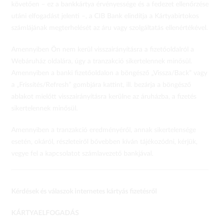
követően – ez a bankkártya érvényessége és a fedezet ellenőrzése
utáni elfogadást jelenti –, a CIB Bank elindítja a Kártyabirtokos
számlájának megterhelését az áru vagy szolgáltatás ellenértékével.
Amennyiben Ön nem kerül visszairányításra a fizetőoldalról a
Webáruház oldalára, úgy a tranzakció sikertelennek minősül.
Amennyiben a banki fizetőoldalon a böngésző „Vissza/Back” vagy
a „Frissítés/Refresh” gombjára kattint, ill. bezárja a böngésző
ablakot mielőtt visszairányításra kerülne az áruházba, a fizetés
sikertelennek minősül.
Amennyiben a tranzakció eredményéről, annak sikertelensége
esetén, okáról, részleteiről bővebben kíván tájékozódni, kérjük,
vegye fel a kapcsolatot számlavezető bankjával.
Kérdések és válaszok internetes kártyás fizetésről
KÁRTYAELFOGADÁS