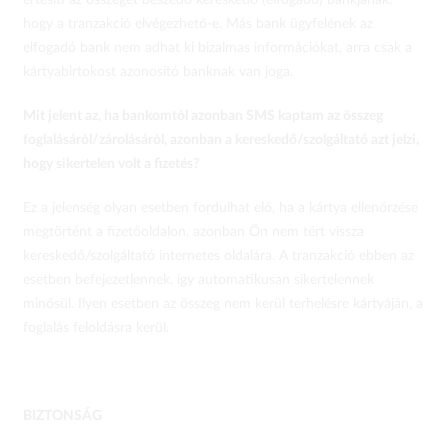
értesíti az összeget beszedő kereskedő (elfogadó) bankjának,
hogy a tranzakció elvégezhető-e. Más bank ügyfelének az
elfogadó bank nem adhat ki bizalmas információkat, arra csak a
kártyabirtokost azonosító banknak van joga.
Mit jelent az, ha bankomtól azonban SMS kaptam az összeg
foglalásáról/zárolásáról, azonban a kereskedő/szolgáltató azt jelzi,
hogy sikertelen volt a fizetés?
Ez a jelenség olyan esetben fordulhat elő, ha a kártya ellenőrzése
megtörtént a fizetőoldalon, azonban Ön nem tért vissza
kereskedő/szolgáltató internetes oldalára. A tranzakció ebben az
esetben befejezetlennek, így automatikusan sikertelennek
minősül. Ilyen esetben az összeg nem kerül terhelésre kártyáján, a
foglalás feloldásra kerül.
BIZTONSÁG