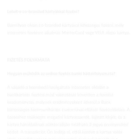
Lehet-e co-branded kártyákkal fizetni?
Bármilyen olyan co-branded kártyával lehetséges fizetni, mely
internetes fizetésre alkalmas MasterCard vagy VISA alapú kártya.
FIZETÉS FOLYAMATA
Hogyan működik az online fizetés banki háttérfolyamata?
A vásárló a kereskedő/szolgáltató internetes oldalán a
bankkártyás fizetési mód választását követően a fizetést
kezdeményezi, melynek eredményeként átkerül a Bank
biztonságos kommunikációs csatornával ellátott fizetőoldalára. A
fizetéshez szükséges megadni kártyaszámát, lejárati idejét, és a
kártya hátoldalának aláíráscsíkján található 3 jegyű érvényesítési
kódot. A tranzakciót Ön indítja el, ettől kezdve a kártya valós