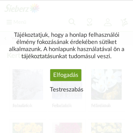
Menü
Tájékoztatjuk, hogy a honlap felhasználói
Vissza
|
Kertész naptár
élmény fokozásának érdekében sütiket
alkalmazunk. A honlapunk használatával ön a
Kertész naptár
tájékoztatásunkat tudomásul veszi.
Elfogadás
Testreszabás
Januári feladatok
Februári feladatok
Márciusi feladatok