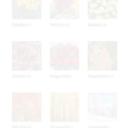
Áprilisi feladatok
Májusi feladatok
Júniusi feladatok
Júliusi feladatok
Augusztusi feladatok
Szeptemberi feladatok
Októberi feladatok
Novemberi feladatok
Decemberi feladatok