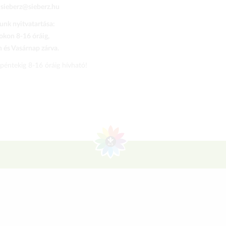
:
sieberz@sieberz.hu
nk nyitvatartása:
kon 8-16 óráig,
és Vasárnap zárva.
 péntekig 8-16 óráig hívható!