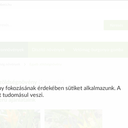
eberz.hu
Keresés
zonnövények
Díszítő növények
Vetőmag-burgonya-gomba
ség növények
Egyéb zöldségnövény
zöldségnövény
(
2
termék)
ény fokozásának érdekében sütiket alkalmazunk. A
t tudomásul veszi.
rű ajánlataink