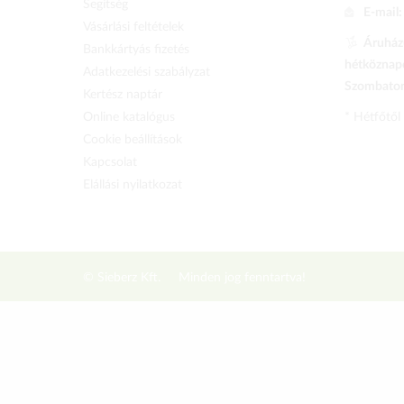
Segítség
E-mail
Vásárlási feltételek
Áruházu
Bankkártyás fizetés
hétköznapo
Adatkezelési szabályzat
Szombaton 
Kertész naptár
Online katalógus
* Hétfőtől
Cookie beállítások
Kapcsolat
Elállási nyilatkozat
© Sieberz Kft.
Minden jog fenntartva!