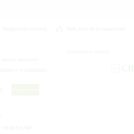
Megbizható minőség
Több, mint 60 év tapasztalat
Bankkártyás fizetés
legújabb ajánlatairól!
ételeket
és az
adatvédelmi
Feliratkozom
t
:
+36 28 515 700
*