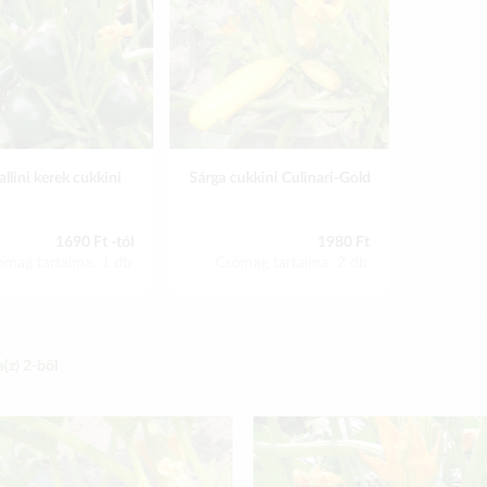
ballini kerek cukkini
Sárga cukkini Culinari-Gold
1690 Ft -tól
1980 Ft
omag tartalma: 1 db
Csomag tartalma: 2 db
a(z)
2
-ből