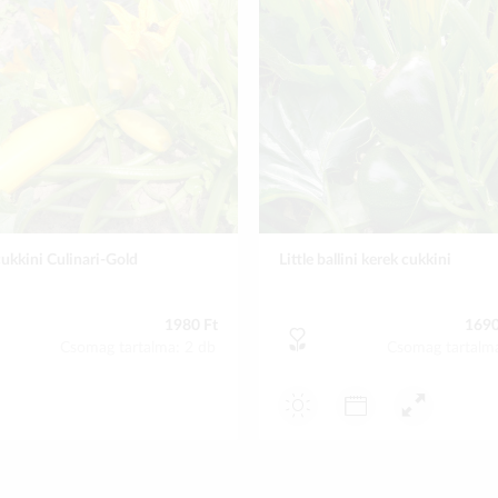
cukkini Culinari-Gold
Little ballini kerek cukkini
1980 Ft
1690
Csomag tartalma: 2 db
Csomag tartalm