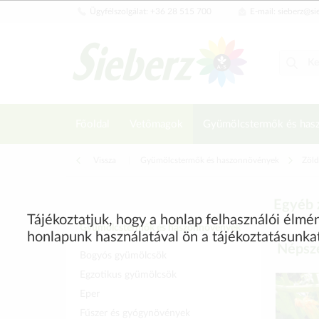
Ügyfélszolgálat: +36 28 515 700
E-mail: sieberz@si
Főoldal
Vetőmagok
Gyümölcstermők és has
Vissza
|
Gyümölcstermők és haszonnövények
Zöld
Egyéb 
Tájékoztatjuk, hogy a honlap felhasználói élm
Gyümölcstermők és haszonnövények
honlapunk használatával ön a tájékoztatásunka
Népsze
Bogyós gyümölcsök
Egzotikus gyümölcsök
Eper
Fűszer és gyógynövények