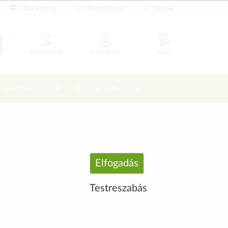
Magyarország
Megrendelőlap
Segítség
Kívánságlista
Adatlapom
Kosár
Kerti kiegészítők
Akciók, újdonságok
Elfogadás
Testreszabás