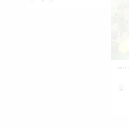
napfényes
Sárga 