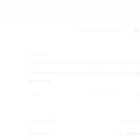
A Sieberz garanciája:
Hírlevél
Iratkozzon fel hírlevelünkre, hogy le ne maradjon a Sieberz 
Megismertem és elfogadom az
általános szerződési felt
tájékoztatót
Információk
Kapcsola
Magunkról
Telefon