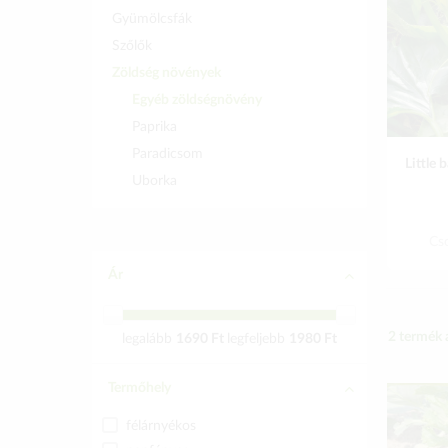
Gyümölcsfák
Szőlők
Zöldség növények
Egyéb zöldségnövény
Paprika
Paradicsom
Little 
Uborka
Cs
Ár
2
termék 
legalább
1690 Ft
legfeljebb
1980 Ft
Termőhely
félárnyékos