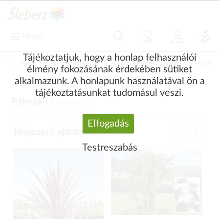
Menü
Tájékoztatjuk, hogy a honlap felhasználói
Vissza
|
Díszítő növények
Dézsás növények, pálmák
Pálmák
élmény fokozásának érdekében sütiket
alkalmazunk. A honlapunk használatával ön a
tájékoztatásunkat tudomásul veszi.
Pálmák
(
5
termék)
Elfogadás
Népszerű ajánlataink
Testreszabás