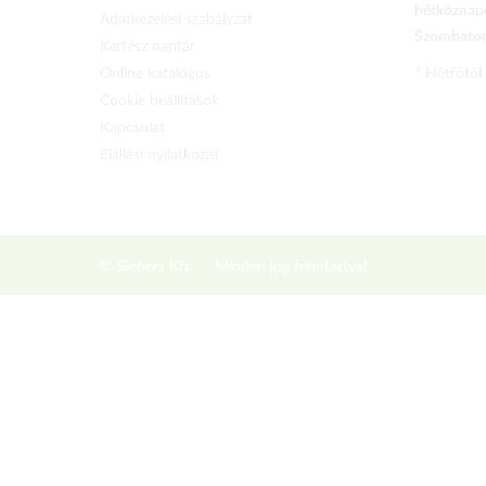
hétköznapo
Adatkezelési szabályzat
Szombaton 
Kertész naptár
Online katalógus
* Hétfőtől
Cookie beállítások
Kapcsolat
Elállási nyilatkozat
© Sieberz Kft.
Minden jog fenntartva!