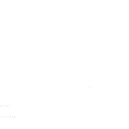
gytűrő
00-500 cm