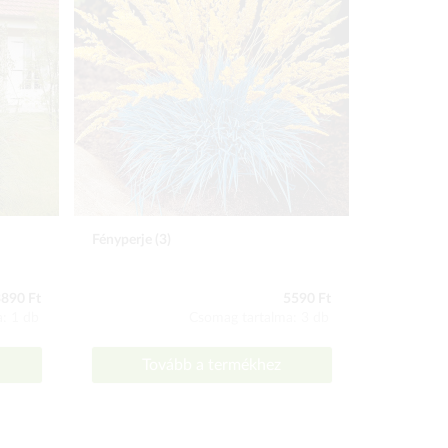
Fényperje (3)
Levendula, 
890 Ft
5590 Ft
: 1 db
Csomag tartalma: 3 db
Tovább a termékhez
To