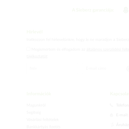
A Sieberz garanciája:
Hírlevél
Iratkozzon fel hírlevelünkre, hogy le ne maradjon a Sieberz 
Megismertem és elfogadom az
általános szerződési felt
tájékoztatót
Információk
Kapcsola
Magunkról
Telefon
Segítség
E-mail
Vásárlási feltételek
Áruházu
Bankkártyás fizetés