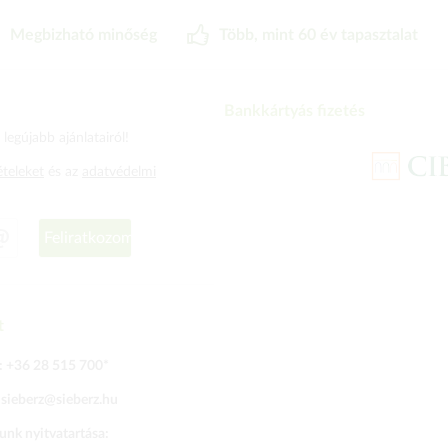
Megbizható minőség
Több, mint 60 év tapasztalat
Bankkártyás fizetés
legújabb ajánlatairól!
ételeket
és az
adatvédelmi
Feliratkozom
t
:
+36 28 515 700
*
:
sieberz@sieberz.hu
nk nyitvatartása: