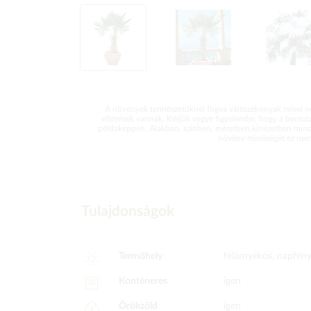
A növények természetüknél fogva változékonyak mivel ne
eltérések vannak. Kérjük vegye figyelembe, hogy a bemut
példaképpen. Alakban, színben, méretben,kinézetben mind
növény minőségét ez nem 
Tulajdonságok
Termőhely
félárnyékos, napfén
Konténeres
igen
Örökzöld
igen