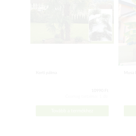
Kerti pálma
Musa 
10990 Ft
Csomag tartalma: 1 db
Tovább a termékhez