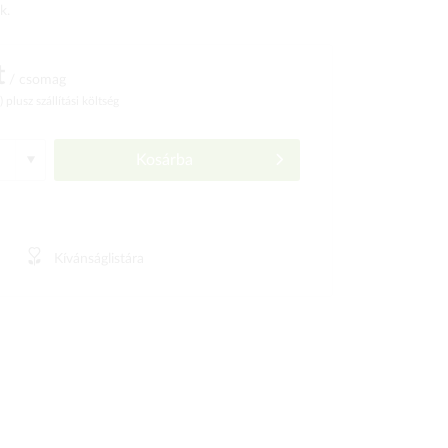
k.
t
/ csomag
ó)
plusz szállítási költség
Kosárba
Kívánságlistára