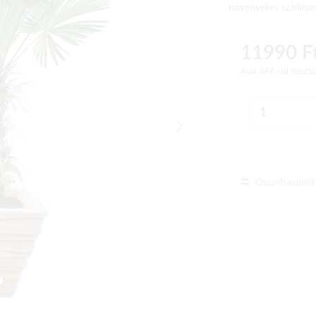
növényeket szállítun
11990 F
Árak ÁFÁ-val (brutt
Összehasonlít