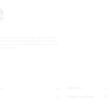
m ipari termékek, a biológiai egyedek között
atott képek egy kiragadott egyedet ábrázolnak
en egyed bizonyos mértékig eltér egymástól. A
befolyásolja.
yes
Fagytűrés
fa
Kifejlett magasság
2