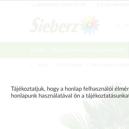
Ügyfélszolgálat: +36 28 515 700
E-mail: sieberz@si
Főoldal
Gyümölcstermők és haszonnövények
Vissza
|
Díszítő növények
Dézsás növények, pálmá
Tájékoztatjuk, hogy a honlap felhasználói élm
honlapunk használatával ön a tájékoztatásunka