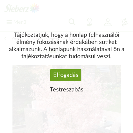
Menü
Tájékoztatjuk, hogy a honlap felhasználói
Vissza
|
Díszítő növények
Díszcserjék és fák
élmény fokozásának érdekében sütiket
alkalmazunk. A honlapunk használatával ön a
Lombos cserjék és fák
tájékoztatásunkat tudomásul veszi.
Elfogadás
Testreszabás