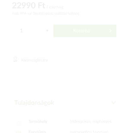
22990 Ft
/ csomag
Árak ÁFÁ-val (bruttó)
plusz szállítási költség
Kosárba
Kívánságlistára
Tulajdonságok
Termőhely
félárnyékos, napfényes
Fagytűrés
mérsékelten fagytűrő