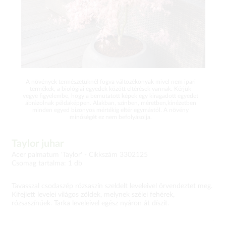
A növények természetüknél fogva változékonyak mivel nem ipari
termékek, a biológiai egyedek között eltérések vannak. Kérjük
vegye figyelembe, hogy a bemutatott képek egy kiragadott egyedet
ábrázolnak példaképpen. Alakban, színben, méretben,kinézetben
minden egyed bizonyos mértékig eltér egymástól. A növény
minőségét ez nem befolyásolja.
Taylor juhar
Acer palmatum 'Taylor' -
Cikkszám 3302125
Csomag tartalma: 1 db
Tavasszal csodaszép rózsaszín szeldelt leveleivel örvendeztet meg.
Kifejlett levelei világos zöldek, melynek szélei fehérek,
rózsaszínűek. Tarka leveleivel egész nyáron át díszít.