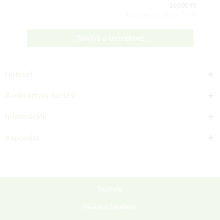
16500 Ft
Csomag tartalma: 1 db
Tovább a termékhez
Hírlevél
Bankkártyás fizetés
Információk
Kapcsolat
Segítség
Vásárlási feltételek