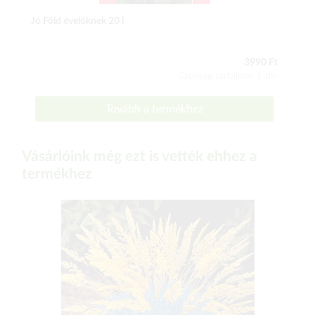
Jó Föld évelőknek 20 l
3990 Ft
Csomag tartalma: 1 db
Tovább a termékhez
Vásárlóink még ezt is vették ehhez a
termékhez