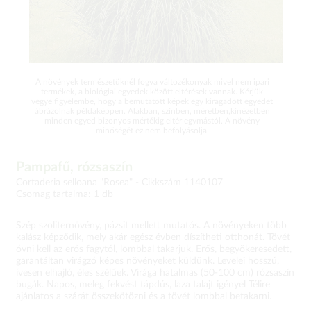
A növények természetüknél fogva változékonyak mivel nem ipari
termékek, a biológiai egyedek között eltérések vannak. Kérjük
vegye figyelembe, hogy a bemutatott képek egy kiragadott egyedet
ábrázolnak példaképpen. Alakban, színben, méretben,kinézetben
minden egyed bizonyos mértékig eltér egymástól. A növény
minőségét ez nem befolyásolja.
Pampafű, rózsaszín
Cortaderia selloana "Rosea" -
Cikkszám 1140107
Csomag tartalma: 1 db
Szép szoliternövény, pázsit mellett mutatós. A növényeken több
kalász képződik, mely akár egész évben díszítheti otthonát. Tövét
óvni kell az erős fagytól, lombbal takarjuk. Erős, begyökeresedett,
garantáltan virágzó képes növényeket küldünk. Levelei hosszú,
ívesen elhajló, éles szélűek. Virága hatalmas (50-100 cm) rózsaszín
bugák. Napos, meleg fekvést tápdús, laza talajt igényel Télire
ajánlatos a szárát összekötözni és a tövét lombbal betakarni.