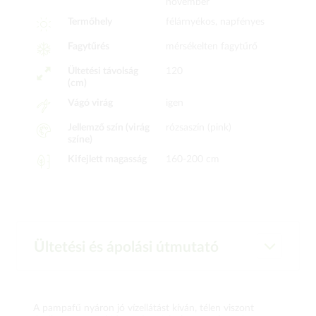
november
Termőhely
félárnyékos, napfényes
Fagytűrés
mérsékelten fagytűrő
Ültetési távolság
120
(cm)
Vágó virág
igen
Jellemző szín (virág
rózsaszín (pink)
színe)
Kifejlett magasság
160-200 cm
Ültetési és ápolási útmutató
A pampafű nyáron jó vízellátást kíván, télen viszont