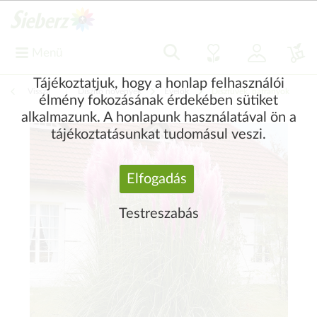
Menü
Tájékoztatjuk, hogy a honlap felhasználói
Vissza
|
Díszítő növények
Évelők
Díszfüvek, páfrányok
élmény fokozásának érdekében sütiket
alkalmazunk. A honlapunk használatával ön a
tájékoztatásunkat tudomásul veszi.
Elfogadás
Testreszabás