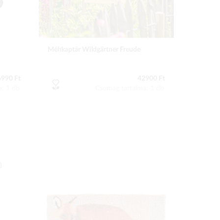
Méhkaptár Wildgärtner Freude
6990 Ft
42900 Ft
a: 1 db
Csomag tartalma: 1 db