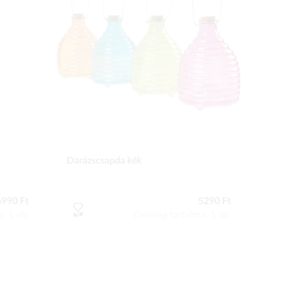
Darázscsapda kék
6990 Ft
5290 Ft
a: 1 db
Csomag tartalma: 1 db