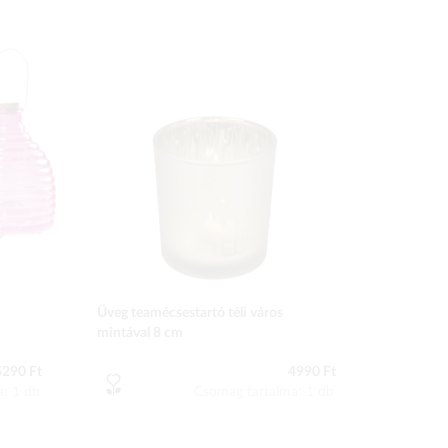
Üveg teamécsestartó téli város
mintával 8 cm
5290 Ft
4990 Ft
a: 1 db
Csomag tartalma: 1 db