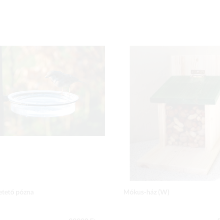
tető pózna
Mókus-ház (W)