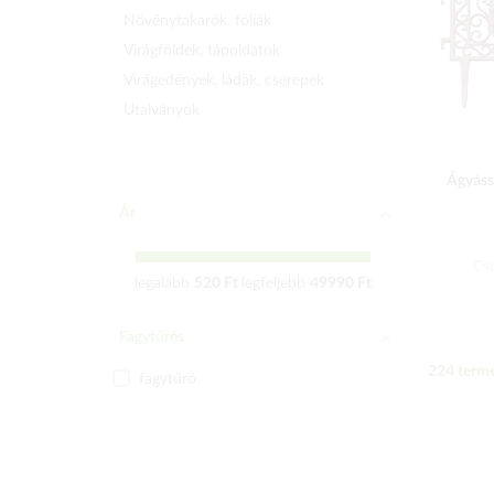
Növénytakarók, fóliák
Virágföldek, tápoldatok
Virágedények, ládák, cserepek
Utalványok
Ágyássz
Ár
Cs
legalább
520 Ft
legfeljebb
49990 Ft
Fagytűrés
224
termé
fagytűrő