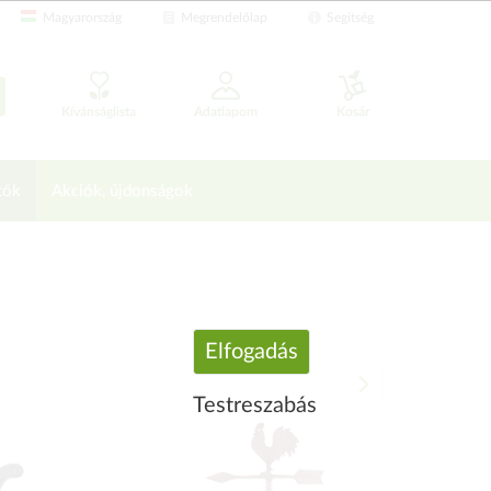
Magyarország
Megrendelőlap
Segítség
Kívánságlista
Adatlapom
Kosár
tők
Akciók, újdonságok
Elfogadás
Testreszabás