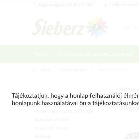
Ügyfélszolgálat: +36 28 515 700
E-mail: sieberz@si
Főoldal
Gyümölcstermők és haszonnövények
Vissza
|
Kerti kiegészítők
Home and Garden
Home 
Tájékoztatjuk, hogy a honlap felhasználói élm
Kerti kiegészítők
honlapunk használatával ön a tájékoztatásunka
Népsze
Növényvédő szerek, gyomirtók
Eszközök, kellékek
Home and Garden
Könyvek