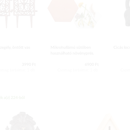
egély, öntött vas
Mikrohullámú sütőben
Cicás lo
használható növényprés.
3990 Ft
6900 Ft
omag tartalma: 1 db
Csomag tartalma: 1 db
Csom
k a(z)
224
-ből