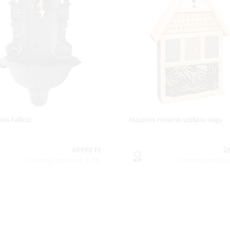
vas falikút
Hasznos rovarok szállása nagy
49990 Ft
2
Csomag tartalma: 1 db
Csomag tartalm