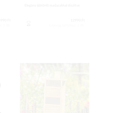
Elegáns lábtörlő madarakkal diszitve
5990 Ft
12990 Ft
a: 1 db
Csomag tartalma: 1 db