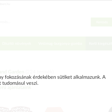
eberz.hu
Keresés
Díszítő növények
Vetőmag-burgonya-gomba
Kerti kiegészí
and Garden
(
224
termék)
ény fokozásának érdekében sütiket alkalmazunk. A
t tudomásul veszi.
rű ajánlataink