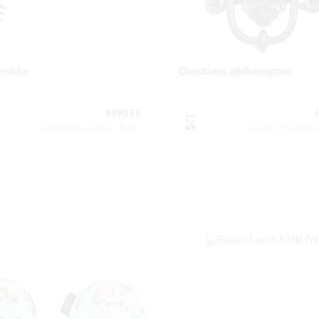
ereblye
Oroszlános ajtókopogtató
9990 Ft
Csomag tartalma: 1 db
Csomag tartalm