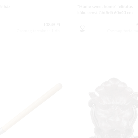
r ház
"Home sweet home" feliratos
kókuszrost lábtörlő 60x40 cm
10845 Ft
Csomag tartalma: 1 db
Csomag tartalm