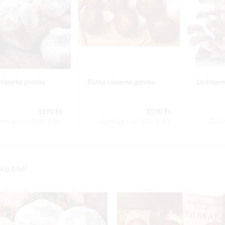
csiperke gomba
Barna csiperke gomba
Laskagomb
5590 Ft
5590 Ft
omag tartalma: 1 db
Csomag tartalma: 1 db
Csom
a(z)
3
-ből