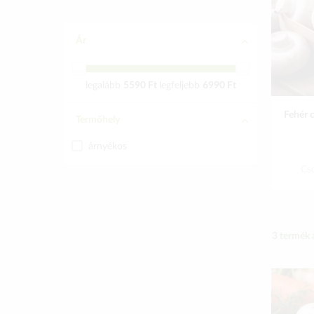
Ár
legalább
5590 Ft
legfeljebb
6990 Ft
Fehér 
Termőhely
árnyékos
Cs
3
termék 