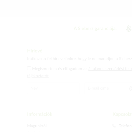
A Sieberz garanciája:
Hírlevél
Iratkozzon fel hírlevelünkre, hogy le ne maradjon a Sieberz 
Megismertem és elfogadom az
általános szerződési felt
tájékoztatót
Információk
Kapcsola
Magunkról
Telefon