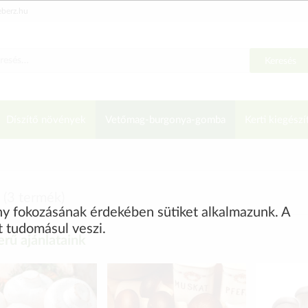
eberz.hu
Keresés
Díszítő növények
Vetőmag-burgonya-gomba
Kerti kiegészí
(
3
termék)
ény fokozásának érdekében sütiket alkalmazunk. A
t tudomásul veszi.
rű ajánlataink