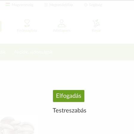
Magyarország
Megrendelőlap
Segítség
Kívánságlista
Adatlapom
Kosár
tők
Akciók, újdonságok
Elfogadás
Testreszabás