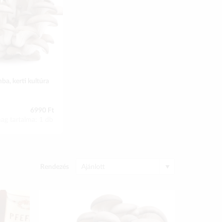
a, kerti kultúra
6990 Ft
ag tartalma: 1 db
Rendezés