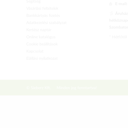
Segítség
E-mail
Vásárlási feltételek
Áruházu
Bankkártyás fizetés
hétköznapo
Adatkezelési szabályzat
Szombaton 
Kertész naptár
Online katalógus
* Hétfőtől
Cookie beállítások
Kapcsolat
Elállási nyilatkozat
© Sieberz Kft.
Minden jog fenntartva!