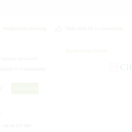
Megbizható minőség
Több, mint 60 év tapasztalat
Bankkártyás fizetés
legújabb ajánlatairól!
ételeket
és az
adatvédelmi
Feliratkozom
t
:
+36 28 515 700
*