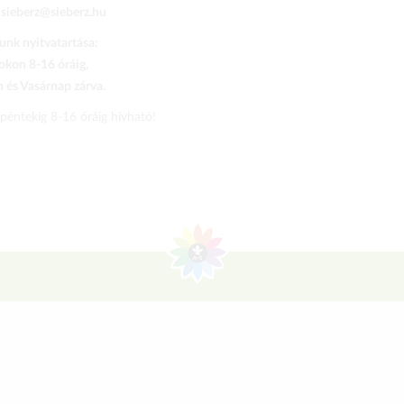
:
sieberz@sieberz.hu
nk nyitvatartása:
kon 8-16 óráig,
és Vasárnap zárva.
 péntekig 8-16 óráig hívható!