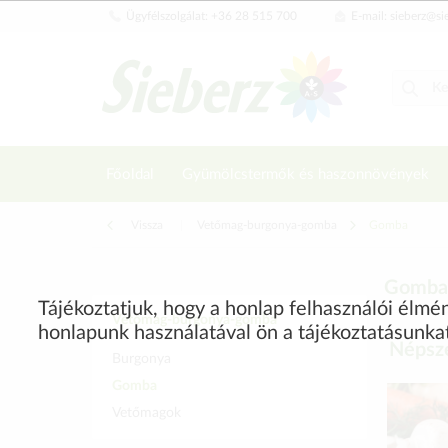
Ügyfélszolgálat: +36 28 515 700
E-mail: sieberz@si
Főoldal
Gyümölcstermők és haszonnövények
Vissza
|
Vetőmag-burgonya-gomba
Gomba
Gomba
Tájékoztatjuk, hogy a honlap felhasználói élm
Vetőmag-burgonya-gomba
honlapunk használatával ön a tájékoztatásunka
Népsze
Burgonya
Gomba
Vetőmagok