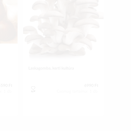
Laskagomba, kerti kultúra
5590 Ft
6990 Ft
a: 1 db
Csomag tartalma: 1 db