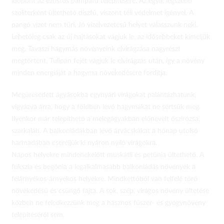
időpont az ezüstös pampafű telepítésére. Az egyik legszebb
szoliterként ültethető díszfű, viszont téli védelmet igényel. A
pangó vizet nem tűri. Jó vízelvezetésű helyet válasszunk neki.
Lehetőleg csak az új hajtásokat vágjuk le, az idősebbeket kíméljük
meg. Tavaszi hagymás növényeink elvirágzása nagyrészt
megtörtént. Tulipán fejét vágjuk le elvirágzás után, így a növény
minden energiáját a hagyma növekedésére fordítja.
Megüresedett ágyásokba egynyári virágokat palántázhatunk,
vigyázva arra, hogy a földben lévő hagymákat ne sértsük meg.
Ilyenkor már telepíthető a melegágyakban előnevelt őszirózsa,
szarkaláb. A balkonládákban lévő árvácskákat a hónap utolsó
harmadában cseréljük ki nyáron nyíló virágokra.
Napos helyekre mindenekelőtt muskátli és petúnia ültethető. A
fukszia és begónia a legalkalmasabb balkonládás növények a
félárnyékos-árnyékos helyekre. Mindkettőből van felfelé törő
növekedésű és csüngő fajta. A sok, szép, virágos növény ültetése
közben ne feledkezzünk meg a hasznos fűszer- és gyógynövény
telepítéséről sem.