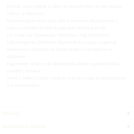
Február végén nyílnak a szikla- és hangakertben az első virágok,
mint pl. a téltemető.
Gondoskodjunk arról, hogy ezek a növények kibújhassanak a
napra, a ráhullott lombot és gallyakat távolítsuk el róla.
Ha a talaj már fagymentes, februárban még ültethetünk
tulipánhagymát. Ültetésnél vigyázzunk arra, hogy a hagymák
ilyenkor már duzzadtak és ültetés során a friss hajtásai ne
sérüljenek.
Fagymentes időben már elkezdhetjük ültetni a gyümölcsfákat,
cserjéket, rózsákat.
Amint a földre rá lehet menni de már nincs fagy a veteményezést
is el lehet kezdeni
Hírlevél
Bankkártyás fizetés