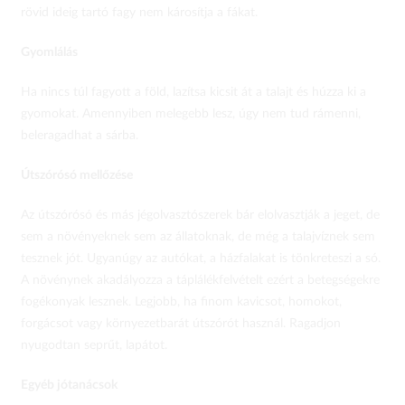
rövid ideig tartó fagy nem károsítja a fákat.
Gyomlálás
Ha nincs túl fagyott a föld, lazítsa kicsit át a talajt és húzza ki a
gyomokat. Amennyiben melegebb lesz, úgy nem tud rámenni,
beleragadhat a sárba.
Útszórósó mellőzése
Az útszórósó és más jégolvasztószerek bár elolvasztják a jeget, de
sem a növényeknek sem az állatoknak, de még a talajvíznek sem
tesznek jót. Ugyanúgy az autókat, a házfalakat is tönkreteszi a só.
A növénynek akadályozza a táplálékfelvételt ezért a betegségekre
fogékonyak lesznek. Legjobb, ha finom kavicsot, homokot,
forgácsot vagy környezetbarát útszórót használ. Ragadjon
nyugodtan seprűt, lapátot.
Egyéb jótanácsok