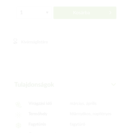
Kosárba
Kívánságlistára
Tulajdonságok
Virágzási idő
március, április
Termőhely
félárnyékos, napfényes
Fagytűrés
fagytűrő