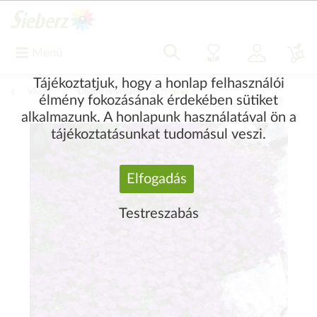
Menü
Tájékoztatjuk, hogy a honlap felhasználói
Vissza
|
Díszítő növények
Évelők
élmény fokozásának érdekében sütiket
alkalmazunk. A honlapunk használatával ön a
tájékoztatásunkat tudomásul veszi.
Elfogadás
Testreszabás