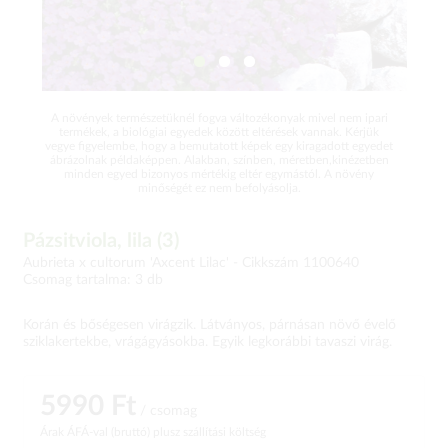
A növények természetüknél fogva változékonyak mivel nem ipari
termékek, a biológiai egyedek között eltérések vannak. Kérjük
vegye figyelembe, hogy a bemutatott képek egy kiragadott egyedet
ábrázolnak példaképpen. Alakban, színben, méretben,kinézetben
minden egyed bizonyos mértékig eltér egymástól. A növény
minőségét ez nem befolyásolja.
Pázsitviola, lila (3)
Aubrieta x cultorum 'Axcent Lilac' -
Cikkszám 1100640
Csomag tartalma: 3 db
Korán és bőségesen virágzik. Látványos, párnásan növő évelő
sziklakertekbe, vrágágyásokba. Egyik legkorábbi tavaszi virág.
5990 Ft
/ csomag
Árak ÁFÁ-val (bruttó)
plusz szállítási költség