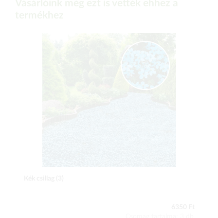
Vásárlóink még ezt is vették ehhez a
termékhez
Kék csillag (3)
6350 Ft
Csomag tartalma: 3 db