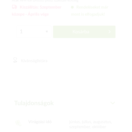
Árak ÁFÁ-val (bruttó)
plusz szállítási költség
Kiszállítás:
Szeptember
Rendeléseket már
közepe -
Április vége
most is elfogadjuk!
Kosárba
Kívánságlistára
Tulajdonságok
Virágzási idő
június, július, augusztus,
szeptember, október