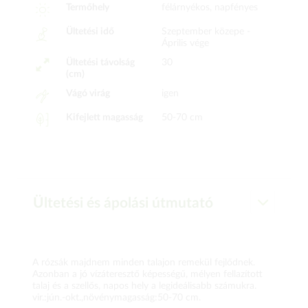
Termőhely
félárnyékos, napfényes
Ültetési idő
Szeptember közepe -
Április vége
Ültetési távolság
30
(cm)
Vágó virág
igen
Kifejlett magasság
50-70 cm
Ültetési és ápolási útmutató
A rózsák majdnem minden talajon remekül fejlődnek.
Azonban a jó vízáteresztő képességű, mélyen fellazított
talaj és a szellős, napos hely a legideálisabb számukra.
vir.:jún.-okt.,növénymagasság:50-70 cm.