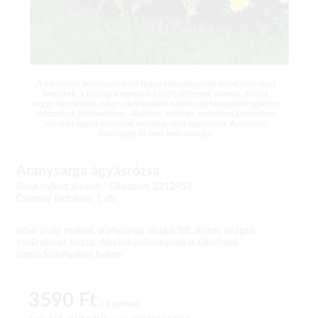
A növények természetüknél fogva változékonyak mivel nem ipari
termékek, a biológiai egyedek között eltérések vannak. Kérjük
vegye figyelembe, hogy a bemutatott képek egy kiragadott egyedet
ábrázolnak példaképpen. Alakban, színben, méretben,kinézetben
minden egyed bizonyos mértékig eltér egymástól. A növény
minőségét ez nem befolyásolja.
Aranysárga ágyásrózsa
Rosa hybrid aureus -
Cikkszám 2212457
Csomag tartalma: 1 db
Késő őszig nyílnak aranysárga virágai.Telt, illatos virágait
csokrokban hozza. Alacsony,sövénynek is ültethető
napra,félárnyékos helyre.
3590 Ft
/ csomag