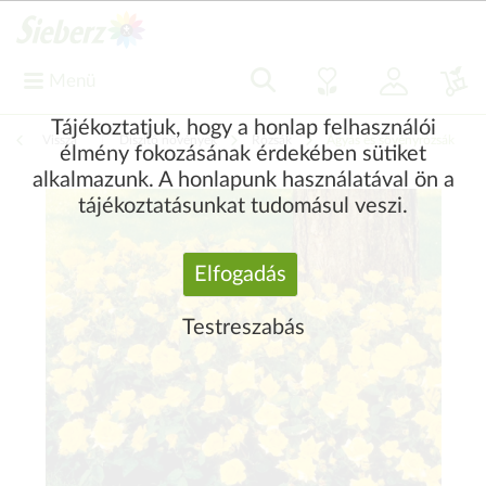
Menü
Tájékoztatjuk, hogy a honlap felhasználói
Vissza
|
Díszítő növények
Rózsák
Ágyás és sövényrózsák
élmény fokozásának érdekében sütiket
alkalmazunk. A honlapunk használatával ön a
tájékoztatásunkat tudomásul veszi.
Elfogadás
Testreszabás