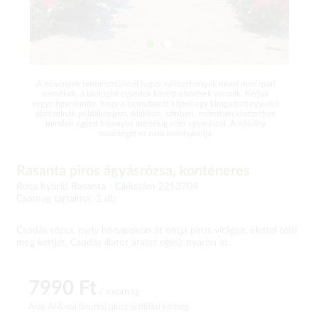
A növények természetüknél fogva változékonyak mivel nem ipari
termékek, a biológiai egyedek között eltérések vannak. Kérjük
vegye figyelembe, hogy a bemutatott képek egy kiragadott egyedet
ábrázolnak példaképpen. Alakban, színben, méretben,kinézetben
minden egyed bizonyos mértékig eltér egymástól. A növény
minőségét ez nem befolyásolja.
Rasanta piros ágyásrózsa, konténeres
Rosa hybrid Rasanta -
Cikkszám 2213704
Csomag tartalma: 1 db
Csodás rózsa, mely hónapokon át ontja piros virágait, élettel tölti
meg kertjét. Csodás illatot áraszt egész nyáron át.
7990 Ft
/ csomag
Árak ÁFÁ-val (bruttó)
plusz szállítási költség