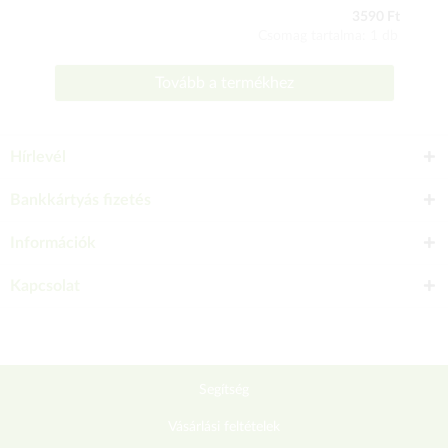
3590 Ft
Csomag tartalma: 1 db
Tovább a termékhez
Hírlevél
Bankkártyás fizetés
Információk
Kapcsolat
Segítség
Vásárlási feltételek