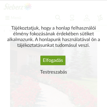
Menü
Tájékoztatjuk, hogy a honlap felhasználói
Vissza
|
Díszítő növények
Rózsák
Ágyás és sövényrózsák
élmény fokozásának érdekében sütiket
alkalmazunk. A honlapunk használatával ön a
tájékoztatásunkat tudomásul veszi.
Elfogadás
Testreszabás