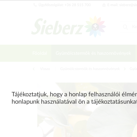
Ügyfélszolgálat: +36 28 515 700
E-mail: sieberz@si
Főoldal
Gyümölcstermők és haszonnövények
Vissza
|
Gyümölcstermők és haszonnövények
Gyü
Tájékoztatjuk, hogy a honlap felhasználói élm
honlapunk használatával ön a tájékoztatásunka