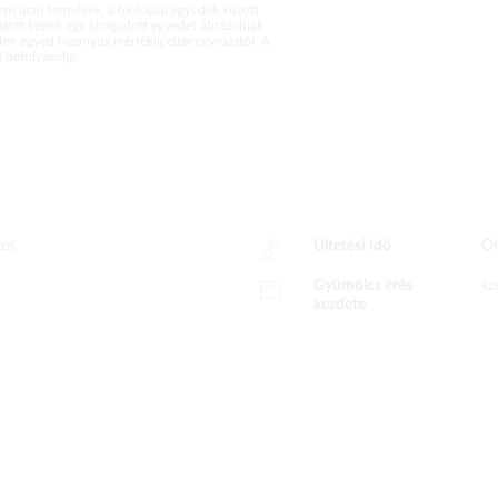
m ipari termékek, a biológiai egyedek között
atott képek egy kiragadott egyedet ábrázolnak
en egyed bizonyos mértékig eltér egymástól. A
befolyásolja.
yes
Ültetési idő
Ok
Gyümölcs érés
sz
kezdete