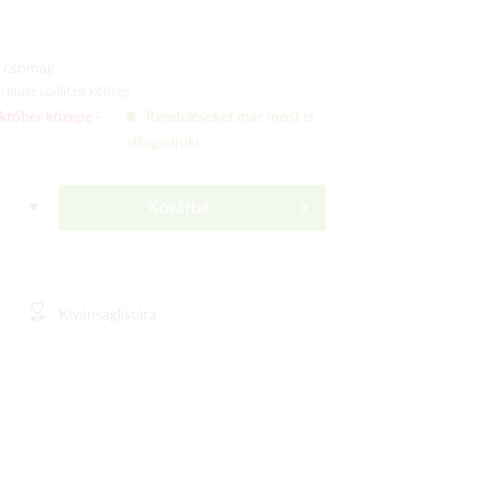
 csomag
ó)
plusz szállítási költség
któber közepe -
Rendeléseket már most is
elfogadjuk!
Kosárba
Kívánságlistára