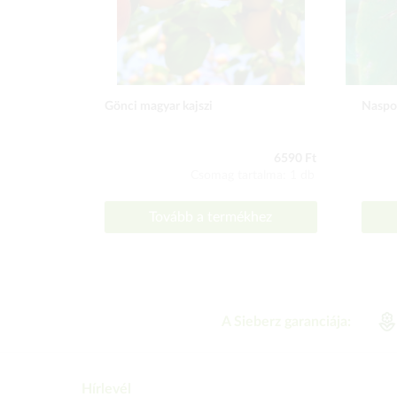
Gönci magyar kajszi
Naspo
6590 Ft
Csomag tartalma: 1 db
Tovább a termékhez
A Sieberz garanciája:
Hírlevél