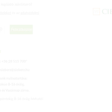
legújabb ajánlatairól!
ételeket
és az
adatvédelmi
Feliratkozom
t
:
+36 28 515 700
*
:
sieberz@sieberz.hu
nk nyitvatartása:
kon 8-16 óráig,
és Vasárnap zárva.
 péntekig 8-16 óráig hívható!