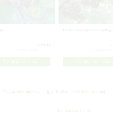
lya
Fekete cseresznye csomagolt gy
6590 Ft
6
Csomag tartalma: 1 db
Csomag tartalma
Tovább a termékhez
Tovább a termékhez
Megbizható minőség
Több, mint 60 év tapasztalat
Bankkártyás fizetés