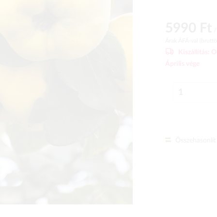
5990 Ft
/
Árak ÁFÁ-val (brutt
Kiszállítás:
O
Április vége
Összehasonlít