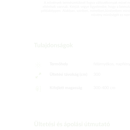
A növények természetüknél fogva változékonyak mivel ne
eltérések vannak. Kérjük vegye figyelembe, hogy a bemut
példaképpen. Alakban, színben, méretben,kinézetben mind
növény minőségét ez nem 
Tulajdonságok
Termőhely
félárnyékos, napfén
Ültetési távolság (cm)
300
Kifejlett magasság
300-400 cm
Ültetési és ápolási útmutató