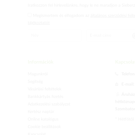
Iratkozzon fel hírlevelünkre, hogy le ne maradjon a Sieberz 
Megismertem és elfogadom az
általános szerződési felt
tájékoztatót
Információk
Kapcsola
Magunkról
Telefon
Segítség
E-mail
Vásárlási feltételek
Áruházu
Bankkártyás fizetés
hétköznapo
Adatkezelési szabályzat
Szombaton 
Kertész naptár
Online katalógus
* Hétfőtől
Cookie beállítások
Kapcsolat