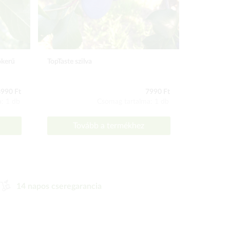
ökerű
TopTaste szilva
Carmen cs
990 Ft
7990 Ft
: 1 db
Csomag tartalma: 1 db
Tovább a termékhez
To
14 napos cseregarancia