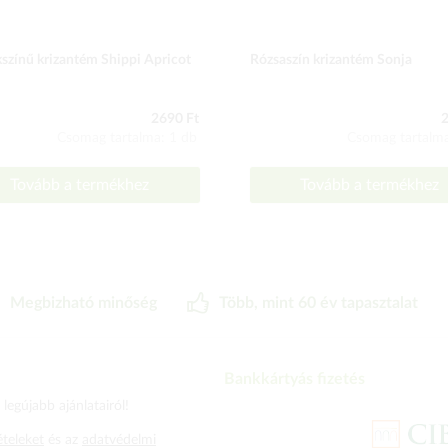
színű krizantém Shippi Apricot
Rózsaszín krizantém Sonja
2690 Ft
2
Csomag tartalma: 1 db
Csomag tartalma
Tovább a termékhez
Tovább a termékhez
Megbizható minőség
Több, mint 60 év tapasztalat
Bankkártyás fizetés
legújabb ajánlatairól!
ételeket
és az
adatvédelmi