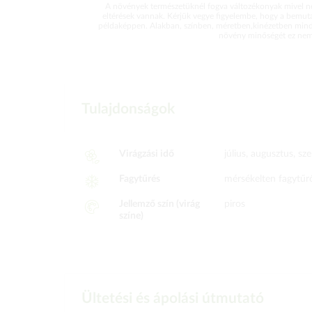
A növények természetüknél fogva változékonyak mivel ne
eltérések vannak. Kérjük vegye figyelembe, hogy a bemut
példaképpen. Alakban, színben, méretben,kinézetben mind
növény minőségét ez nem 
Tulajdonságok
Virágzási idő
július, augusztus, s
Fagytűrés
mérsékelten fagytűr
Jellemző szín (virág
piros
színe)
Ültetési és ápolási útmutató