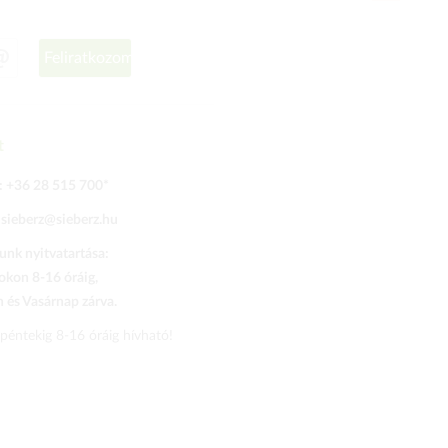
Feliratkozom
t
:
+36 28 515 700
*
:
sieberz@sieberz.hu
nk nyitvatartása:
kon 8-16 óráig,
és Vasárnap zárva.
 péntekig 8-16 óráig hívható!