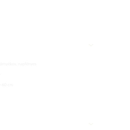
lárnyékos, napfényes
0
-60 cm