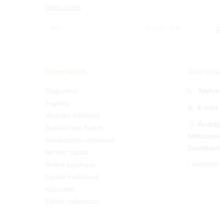
tájékoztatót
Információk
Kapcsola
Magunkról
Telefon
Segítség
E-mail
Vásárlási feltételek
Áruházu
Bankkártyás fizetés
hétköznapo
Adatkezelési szabályzat
Szombaton 
Kertész naptár
Online katalógus
* Hétfőtől
Cookie beállítások
Kapcsolat
Elállási nyilatkozat