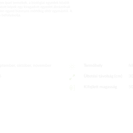
m ipari termékek, a biológiai egyedek között
atott képek egy kiragadott egyedet ábrázolnak
en egyed bizonyos mértékig eltér egymástól. A
befolyásolja.
zeptember, október, november
Termőhely
fé
ő
Ültetési távolság (cm)
3
Kifejlett magasság
50