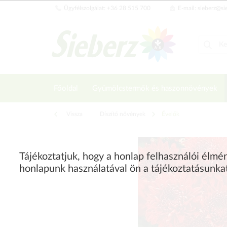
Ügyfélszolgálat: +36 28 515 700
E-mail: sieberz@si
Főoldal
Gyümölcstermők és haszonnövények
Vissza
|
Díszítő növények
Évelők
Tájékoztatjuk, hogy a honlap felhasználói élm
honlapunk használatával ön a tájékoztatásunka