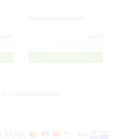
Fehér krizantém Gerrie Hoek
Zergeboglá
690 Ft
2690 Ft
: 1 db
Csomag tartalma: 1 db
Tovább a termékhez
To
14 napos cseregarancia