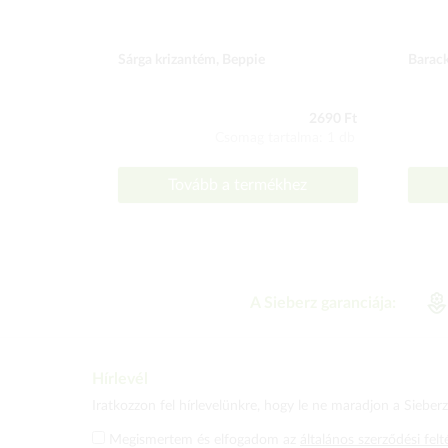
Sárga krizantém, Beppie
Barack
2690 Ft
Csomag tartalma: 1 db
Tovább a termékhez
A Sieberz garanciája:
Hírlevél
Iratkozzon fel hírlevelünkre, hogy le ne maradjon a Sieberz 
Megismertem és elfogadom az
általános szerződési felt