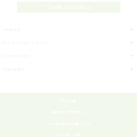
Tovább a termékhez
Hírlevél
Bankkártyás fizetés
Információk
Kapcsolat
Segítség
Vásárlási feltételek
Adatkezelési szabályzat
© Sieberz Kft.