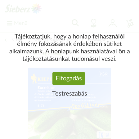
Menü
Tájékoztatjuk, hogy a honlap felhasználói
Vissza
|
Vetőmag-burgonya-gomba
Vetőmagok
élmény fokozásának érdekében sütiket
alkalmazunk. A honlapunk használatával ön a
Zöldség vetőmag
tájékoztatásunkat tudomásul veszi.
Elfogadás
Testreszabás