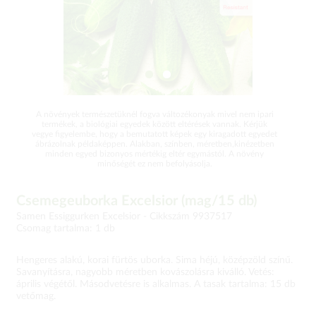
A növények természetüknél fogva változékonyak mivel nem ipari
termékek, a biológiai egyedek között eltérések vannak. Kérjük
vegye figyelembe, hogy a bemutatott képek egy kiragadott egyedet
ábrázolnak példaképpen. Alakban, színben, méretben,kinézetben
minden egyed bizonyos mértékig eltér egymástól. A növény
minőségét ez nem befolyásolja.
Csemegeuborka Excelsior (mag/15 db)
Samen Essiggurken Excelsior -
Cikkszám 9937517
Csomag tartalma: 1 db
Hengeres alakú, korai fürtös uborka. Sima héjú, középzöld színű.
Savanyításra, nagyobb méretben kovászolásra kiválló. Vetés:
április végétől. Másodvetésre is alkalmas. A tasak tartalma: 15 db
vetőmag.