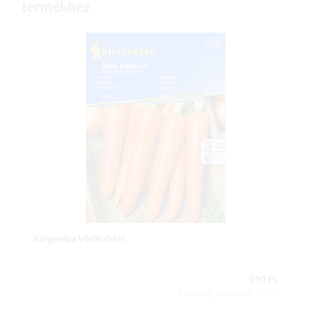
termékhez
Sárgarépa Vörös óriás
590 Ft
Csomag tartalma: 1 db