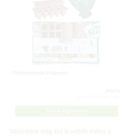
Palántázó készlet (Progarden)
3910 Ft
Csomag tartalma: 1 db
Tovább a termékhez
Vásárlóink még ezt is vették ehhez a