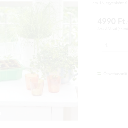
cm 16, egyenként 6
4990 Ft
/
Árak ÁFÁ-val (brutt
Összehasonlít