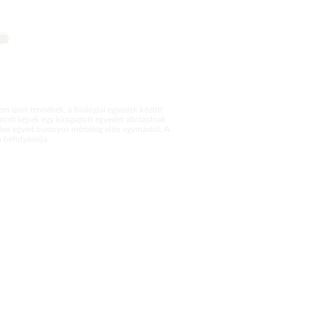
m ipari termékek, a biológiai egyedek között
atott képek egy kiragadott egyedet ábrázolnak
en egyed bizonyos mértékig eltér egymástól. A
befolyásolja.