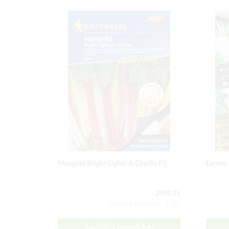
Mangold Bright Lights & Charlie F1
Lorenz 
2990 Ft
Csomag tartalma: 1 db
Tovább a termékhez