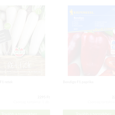
F1 retek
Bendigo F1 paprika
2295 Ft
2
Csomag tartalma: 1 db
Csomag tartalma
Tovább a termékhez
Tovább a termékhez