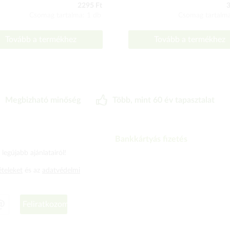
2295 Ft
3
Csomag tartalma: 1 db
Csomag tartalma
Tovább a termékhez
Tovább a termékhez
Megbizható minőség
Több, mint 60 év tapasztalat
Bankkártyás fizetés
legújabb ajánlatairól!
ételeket
és az
adatvédelmi
Feliratkozom