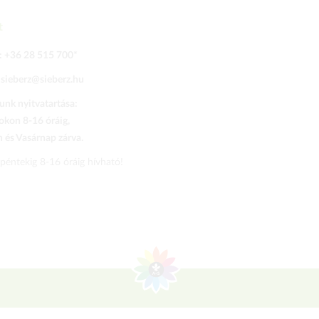
t
:
+36 28 515 700
*
:
sieberz@sieberz.hu
nk nyitvatartása:
kon 8-16 óráig,
és Vasárnap zárva.
 péntekig 8-16 óráig hívható!