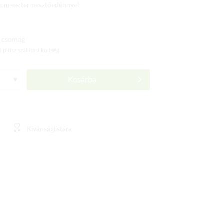
 cm-es termesztőedénnyel
 csomag
ó)
plusz szállítási költség
Kosárba
Kívánságlistára