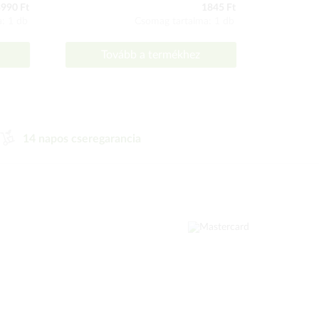
990 Ft
1845 Ft
: 1 db
Csomag tartalma: 1 db
Tovább a termékhez
To
14 napos cseregarancia