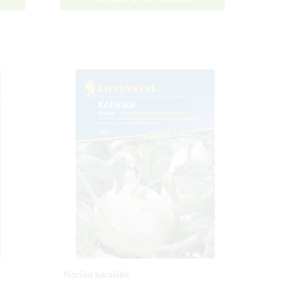
Noriko karalábé
Evita velő