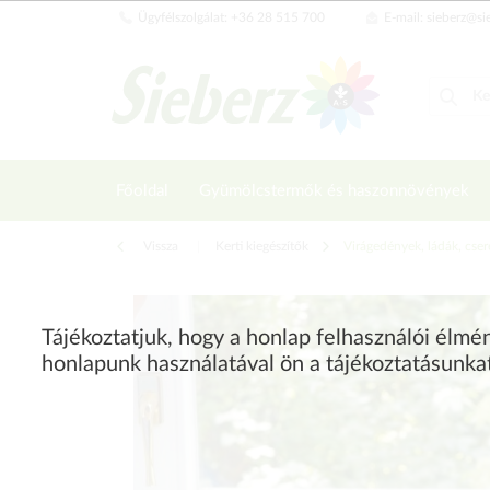
Ügyfélszolgálat: +36 28 515 700
E-mail: sieberz@si
Főoldal
Gyümölcstermők és haszonnövények
Vissza
|
Kerti kiegészítők
Virágedények, ládák, cse
Tájékoztatjuk, hogy a honlap felhasználói élm
honlapunk használatával ön a tájékoztatásunka