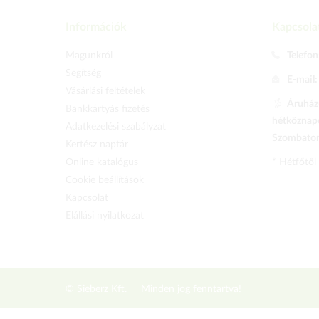
Információk
Kapcsola
Magunkról
Telefon
Segítség
E-mail
Vásárlási feltételek
Áruházu
Bankkártyás fizetés
hétköznapo
Adatkezelési szabályzat
Szombaton 
Kertész naptár
Online katalógus
* Hétfőtől
Cookie beállítások
Kapcsolat
Elállási nyilatkozat
© Sieberz Kft.
Minden jog fenntartva!