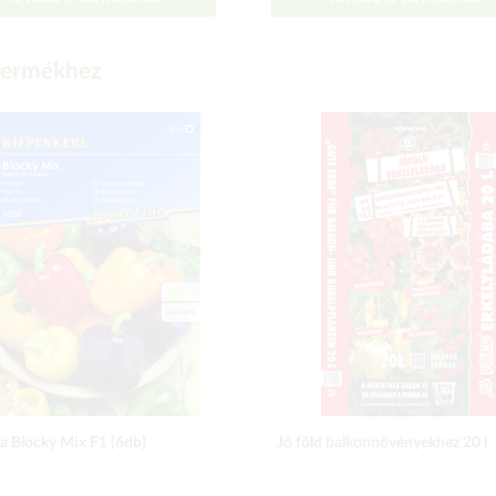
 termékhez
a Blocky Mix F1 (6db)
Jó föld balkonnövényekhez 20 l