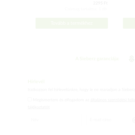
2295 Ft
Csomag tartalma: 1 db
Tovább a termékhez
A Sieberz garanciája:
Hírlevél
Iratkozzon fel hírlevelünkre, hogy le ne maradjon a Sieberz 
Megismertem és elfogadom az
általános szerződési felt
tájékoztatót