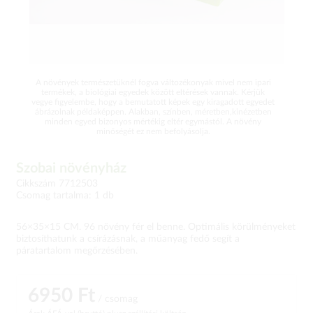
A növények természetüknél fogva változékonyak mivel nem ipari
termékek, a biológiai egyedek között eltérések vannak. Kérjük
vegye figyelembe, hogy a bemutatott képek egy kiragadott egyedet
ábrázolnak példaképpen. Alakban, színben, méretben,kinézetben
minden egyed bizonyos mértékig eltér egymástól. A növény
minőségét ez nem befolyásolja.
Szobai növényház
Cikkszám 7712503
Csomag tartalma: 1 db
56×35×15 CM. 96 növény fér el benne. Optimális körülményeket
biztosíthatunk a csírázásnak, a műanyag fedő segít a
páratartalom megőrzésében.
6950 Ft
/ csomag