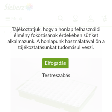
Menü
Tájékoztatjuk, hogy a honlap felhasználói
Vissza
|
Kerti kiegészítők
Virágedények, ládák, cserepek
élmény fokozásának érdekében sütiket
alkalmazunk. A honlapunk használatával ön a
tájékoztatásunkat tudomásul veszi.
Elfogadás
Testreszabás