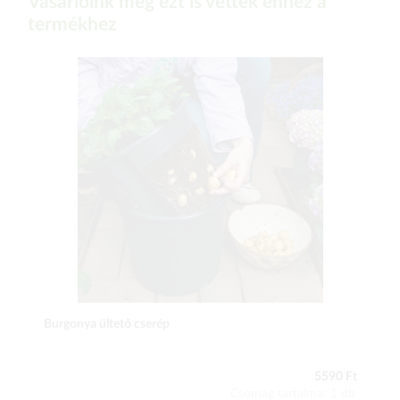
Vásárlóink még ezt is vették ehhez a
termékhez
Burgonya ültető cserép
5590 Ft
Csomag tartalma: 1 db