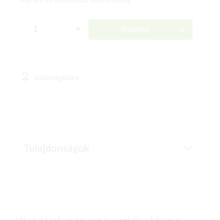
Árak ÁFÁ-val (bruttó)
plusz szállítási költség
Kosárba
Kívánságlistára
Tulajdonságok