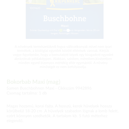
A növények természetüknél fogva változékonyak mivel nem ipari
termékek, a biológiai egyedek között eltérések vannak. Kérjük
vegye figyelembe, hogy a bemutatott képek egy kiragadott egyedet
ábrázolnak példaképpen. Alakban, színben, méretben,kinézetben
minden egyed bizonyos mértékig eltér egymástól. A növény
minőségét ez nem befolyásolja.
Bokorbab Maxi (mag)
Samen Buschbohnen Maxi -
Cikkszám 9942896
Csomag tartalma: 1 db
Magas hozamú, korai fajta. A hosszú, kerek hüvelyek hossza
körülbelül 18-20 cm .A hüvelyek szabadon lógnak a lomb felett,
ezért könnyen szedhetők. A tartalom kb. 5 futó méterhez
elegendő.