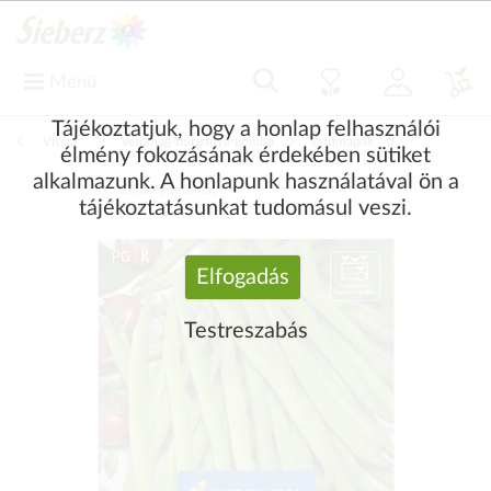
Menü
Tájékoztatjuk, hogy a honlap felhasználói
Vissza
|
Vetőmag-burgonya-gomba
Vetőmagok
élmény fokozásának érdekében sütiket
alkalmazunk. A honlapunk használatával ön a
Zöldség vetőmag
tájékoztatásunkat tudomásul veszi.
Elfogadás
Testreszabás