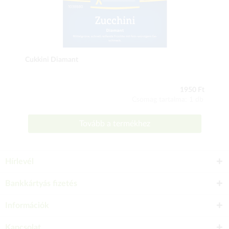
Cukkini Diamant
1950 Ft
Csomag tartalma: 1 db
Tovább a termékhez
Hírlevél
Bankkártyás fizetés
Információk
Kapcsolat