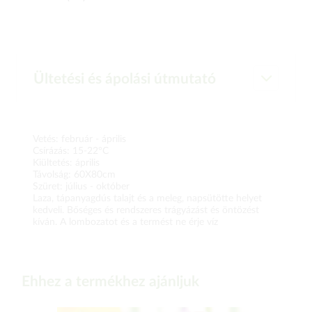
Ültetési és ápolási útmutató
Vetés: február - április
Csírázás: 15-22°C
Kiültetés: április
Távolság: 60X80cm
Szüret: július - október
Laza, tápanyagdús talajt és a meleg, napsütötte helyet
kedveli. Bőséges és rendszeres trágyázást és öntözést
kíván. A lombozatot és a termést ne érje víz
Ehhez a termékhez ajánljuk