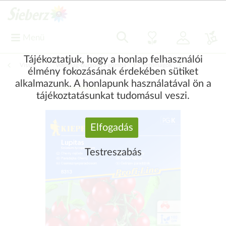
Menü
Tájékoztatjuk, hogy a honlap felhasználói
Vissza
|
Vetőmag-burgonya-gomba
Vetőmagok
élmény fokozásának érdekében sütiket
alkalmazunk. A honlapunk használatával ön a
Zöldség vetőmag
tájékoztatásunkat tudomásul veszi.
Elfogadás
Testreszabás