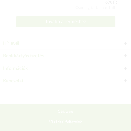
690 Ft
Csomag tartalma: 1 db
Tovább a termékhez
Hírlevél
Bankkártyás fizetés
Információk
Kapcsolat
Segítség
Vásárlási feltételek