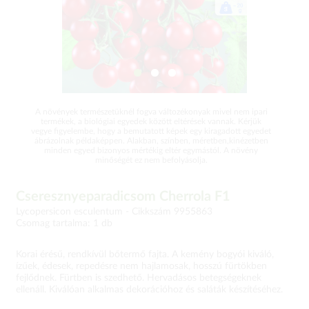
A növények természetüknél fogva változékonyak mivel nem ipari
termékek, a biológiai egyedek között eltérések vannak. Kérjük
vegye figyelembe, hogy a bemutatott képek egy kiragadott egyedet
ábrázolnak példaképpen. Alakban, színben, méretben,kinézetben
minden egyed bizonyos mértékig eltér egymástól. A növény
minőségét ez nem befolyásolja.
Cseresznyeparadicsom Cherrola F1
Lycopersicon esculentum -
Cikkszám 9955863
Csomag tartalma: 1 db
Korai érésű, rendkívül bőtermő fajta. A kemény bogyói kiváló,
ízűek, édesek, repedésre nem hajlamosak, hosszú fürtökben
fejlődnek. Fürtben is szedhető. Hervadásos betegségeknek
ellenáll. Kiválóan alkalmas dekorációhoz és saláták készítéséhez.