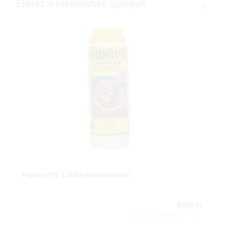
Ehhez a termékhez ajánljuk
Humus FW 1,0Liter koncentrátum
8490 Ft
Csomag tartalma: 1 db