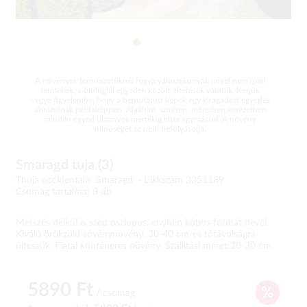
A növények természetüknél fogva változékonyak mivel nem ipari
termékek, a biológiai egyedek között eltérések vannak. Kérjük
vegye figyelembe, hogy a bemutatott képek egy kiragadott egyedet
ábrázolnak példaképpen. Alakban, színben, méretben,kinézetben
minden egyed bizonyos mértékig eltér egymástól. A növény
minőségét ez nem befolyásolja.
Smaragd tuja (3)
Thuja occidentalis 'Smaragd' -
Cikkszám 3351189
Csomag tartalma: 3 db
Metszés nélkül is szép oszlopos, enyhén kúpos formát nevel.
Kiváló örökzöld sövénynövény. 30-40 cm-es tőtávolságra
ültessük. Fiatal konténeres növény. Szállítási méret:20-30 cm.
5890 Ft
/ csomag