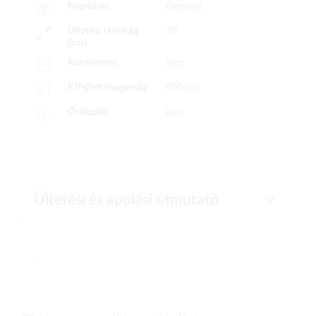
Fagytűrés
fagytűrő
Ültetési távolság
30
(cm)
Konténeres
igen
Kifejlett magasság
400 cm
Örökzöld
igen
Ültetési és ápolási útmutató
-