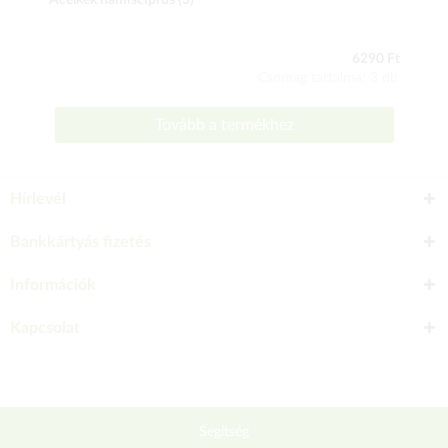
Acélkék hamisciprus (3)
6290 Ft
Csomag tartalma: 3 db
Tovább a termékhez
Hírlevél
Bankkártyás fizetés
Információk
Kapcsolat
Segítség