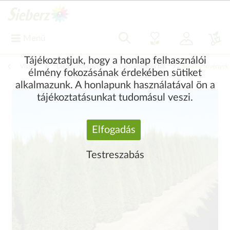
Menü
Tájékoztatjuk, hogy a honlap felhasználói
Vissza
|
Díszítő növények
Díszcserjék és fák
Sövénynövények
élmény fokozásának érdekében sütiket
alkalmazunk. A honlapunk használatával ön a
tájékoztatásunkat tudomásul veszi.
Elfogadás
Testreszabás