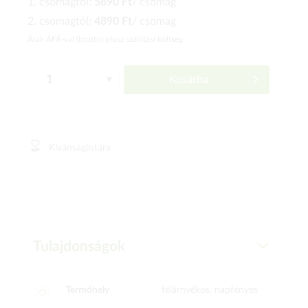
1. csomagtól:
5890 Ft
/ csomag
2. csomagtól:
4890 Ft
/ csomag
Árak ÁFÁ-val (bruttó)
plusz szállítási költség
Kosárba
Kívánságlistára
Tulajdonságok
Termőhely
félárnyékos, napfényes