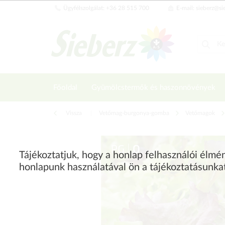
Ügyfélszolgálat: +36 28 515 700
E-mail: sieberz@si
Főoldal
Gyümölcstermők és haszonnövények
Vissza
|
Vetőmag-burgonya-gomba
Vetőmagok
Tájékoztatjuk, hogy a honlap felhasználói élm
honlapunk használatával ön a tájékoztatásunka