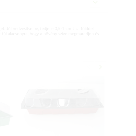
t. Jól nedvesítse be, fedje le 0,5-1 cm laza földdel,
uk túl alacsonyra, hogy a növény szíve megmaradjon és