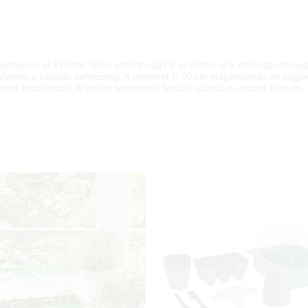
engesse el a földet. Igény szerint vágja le és terítse ki a vetőmag szőnyege
edvesen a csírázás befejeztéig. A leveleket 8-10 cm magasságban ne vágj
et betakarítani. A tételes termesztés hosszú száradási szezont biztosít.