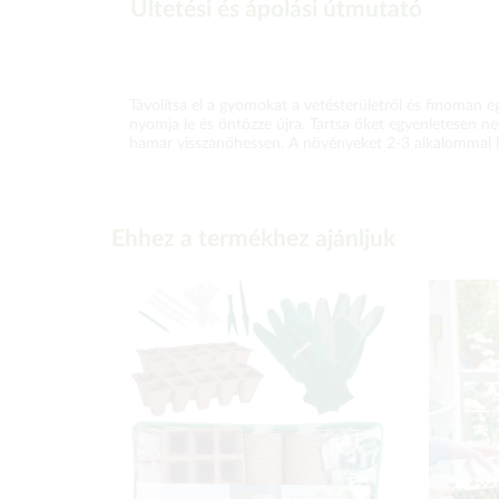
Ültetési és ápolási útmutató
Távolítsa el a gyomokat a vetésterületről és finoman egy
nyomja le és öntözze újra. Tartsa őket egyenletesen n
hamar visszanőhessen. A növényeket 2-3 alkalommal leh
Ehhez a termékhez ajánljuk