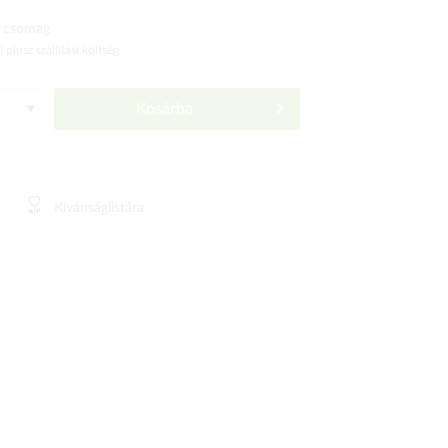
 csomag
ó)
plusz szállítási költség
Kosárba
Kívánságlistára