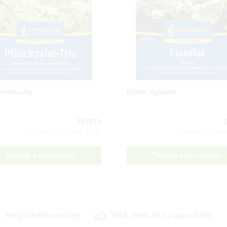
 vetőszalag
Danilo jégsaláta
2190 Ft
1
Csomag tartalma: 1 db
Csomag tartalma
Tovább a termékhez
Tovább a termékhez
Megbizható minőség
Több, mint 60 év tapasztalat