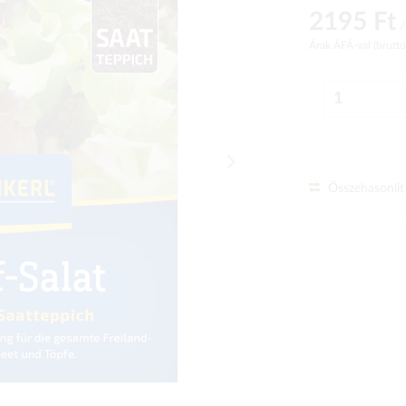
2195 Ft
/
Árak ÁFÁ-val (brutt
Összehasonlít