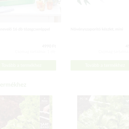
nevelő 16 db tőzegcseréppel
Növényszaporító készlet, mini
4990 Ft
4
Csomag tartalma: 1 db
Csomag tartalma
Tovább a termékhez
Tovább a termékhez
 termékhez