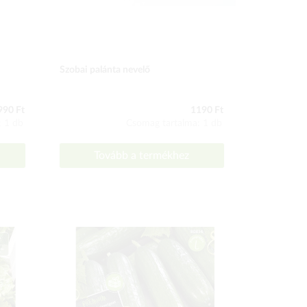
Szobai palánta nevelő
Palántanev
ablakpárká
990 Ft
1190 Ft
: 1 db
Csomag tartalma: 1 db
Tovább a termékhez
To