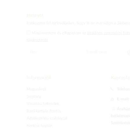
Hírlevél
Iratkozzon fel hírlevelünkre, hogy le ne maradjon a Sieberz 
Megismertem és elfogadom az
általános szerződési felt
tájékoztatót
Információk
Kapcsola
Magunkról
Telefon
Segítség
E-mail
Vásárlási feltételek
Áruházu
Bankkártyás fizetés
hétköznapo
Adatkezelési szabályzat
Szombaton 
Kertész naptár