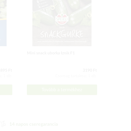
Mini snack uborka Iznik F1
Fűszernövé
895 Ft
3190 Ft
: 1 db
Csomag tartalma: 1 db
Tovább a termékhez
To
14 napos cseregarancia