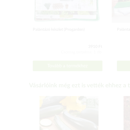
Palántázó készlet (Progarden)
Palánta
3910 Ft
Csomag tartalma: 1 db
Tovább a termékhez
Vásárlóink még ezt is vették ehhez a