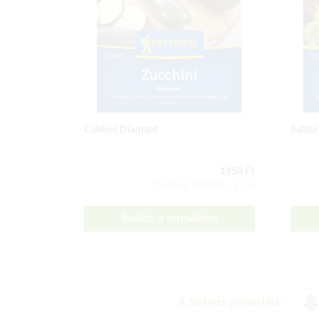
Cukkini Diamant
Saláta
1950 Ft
Csomag tartalma: 1 db
Tovább a termékhez
A Sieberz garanciája: