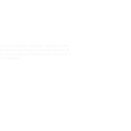
m ipari termékek, a biológiai egyedek között
atott képek egy kiragadott egyedet ábrázolnak
en egyed bizonyos mértékig eltér egymástól. A
befolyásolja.