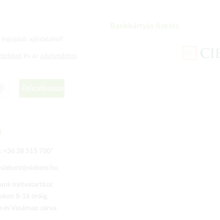
Bankkártyás fizetés
legújabb ajánlatairól!
ételeket
és az
adatvédelmi
Feliratkozom
t
:
+36 28 515 700
*
:
sieberz@sieberz.hu
nk nyitvatartása:
kon 8-16 óráig,
és Vasárnap zárva.