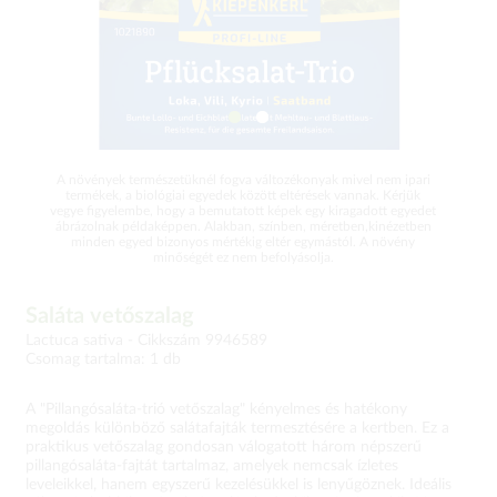
A növények természetüknél fogva változékonyak mivel nem ipari
termékek, a biológiai egyedek között eltérések vannak. Kérjük
vegye figyelembe, hogy a bemutatott képek egy kiragadott egyedet
ábrázolnak példaképpen. Alakban, színben, méretben,kinézetben
minden egyed bizonyos mértékig eltér egymástól. A növény
minőségét ez nem befolyásolja.
Saláta vetőszalag
Lactuca sativa -
Cikkszám 9946589
Csomag tartalma: 1 db
A "Pillangósaláta-trió vetőszalag" kényelmes és hatékony
megoldás különböző salátafajták termesztésére a kertben. Ez a
praktikus vetőszalag gondosan válogatott három népszerű
pillangósaláta-fajtát tartalmaz, amelyek nemcsak ízletes
leveleikkel, hanem egyszerű kezelésükkel is lenyűgöznek. Ideális