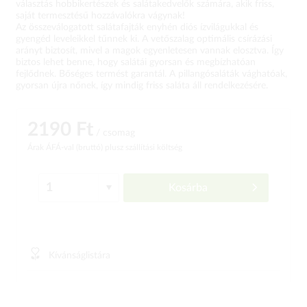
választás hobbikertészek és salátakedvelők számára, akik friss,
saját termesztésű hozzávalókra vágynak!
Az összeválogatott salátafajták enyhén diós ízvilágukkal és
gyengéd leveleikkel tűnnek ki. A vetőszalag optimális csírázási
arányt biztosít, mivel a magok egyenletesen vannak elosztva. Így
biztos lehet benne, hogy salátái gyorsan és megbízhatóan
fejlődnek. Bőséges termést garantál. A pillangósaláták vághatóak,
gyorsan újra nőnek, így mindig friss saláta áll rendelkezésére.
2190 Ft
/ csomag
Árak ÁFÁ-val (bruttó)
plusz szállítási költség
Kosárba
Kívánságlistára