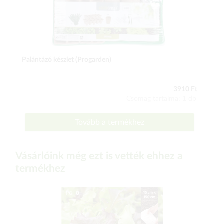
Palántázó készlet (Progarden)
3910 Ft
Csomag tartalma: 1 db
Tovább a termékhez
Vásárlóink még ezt is vették ehhez a
termékhez