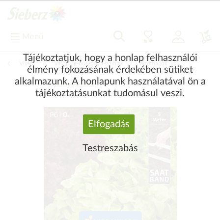
Menü
Tájékoztatjuk, hogy a honlap felhasználói
Vissza
|
Vetőmag-burgonya-gomba
Vetőmagok
élmény fokozásának érdekében sütiket
alkalmazunk. A honlapunk használatával ön a
Zöldség vetőmag
tájékoztatásunkat tudomásul veszi.
Elfogadás
Testreszabás