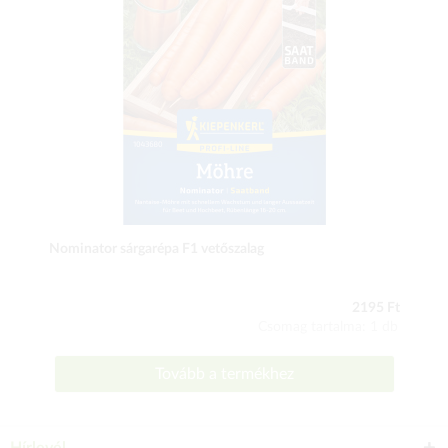
Nominator sárgarépa F1 vetőszalag
2195 Ft
Csomag tartalma: 1 db
Tovább a termékhez