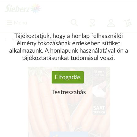
Menü
Tájékoztatjuk, hogy a honlap felhasználói
Vissza
|
Vetőmag-burgonya-gomba
Vetőmagok
élmény fokozásának érdekében sütiket
alkalmazunk. A honlapunk használatával ön a
Zöldség vetőmag
tájékoztatásunkat tudomásul veszi.
Elfogadás
Testreszabás