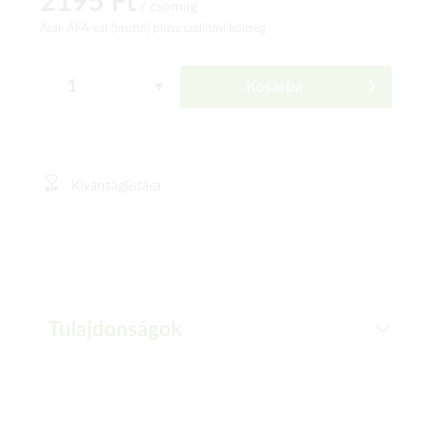
2195 Ft
/ csomag
Árak ÁFÁ-val (bruttó)
plusz szállítási költség
Kosárba
Kívánságlistára
Tulajdonságok