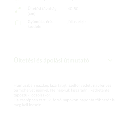
Ültetési távolság
40-50
(cm)
Gyümölcs érés
július eleje
kezdete
Ültetési és ápolási útmutató
Humuszban gazdag, laza talajt, széltől védett napfényes
termőhelyet igényel. Ne hagyjuk kiszáradni, kéthetente
tápozzuk locsoláskor.
Ha cserépben tartjuk, forró napokon naponta többször is
meg kell locsolni.