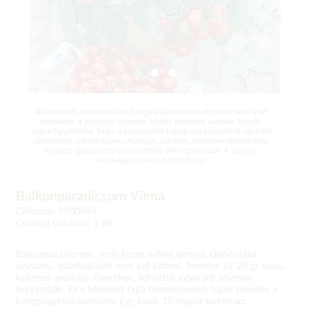
A növények természetüknél fogva változékonyak mivel nem ipari
termékek, a biológiai egyedek között eltérések vannak. Kérjük
vegye figyelembe, hogy a bemutatott képek egy kiragadott egyedet
ábrázolnak példaképpen. Alakban, színben, méretben,kinézetben
minden egyed bizonyos mértékig eltér egymástól. A növény
minőségét ez nem befolyásolja.
Balkonparadicsom Vilma
Cikkszám 9900949
Csomag tartalma: 1 db
Balkonparadicsom, mely kevés helyet igényel. Gondozása
egyszerű, oldalhajtásait nem kell kitörni. Termése 15-20 gr súlyú,
kellemes aromájú. Gyerekek, felnőttek egyaránt szívesen
fogyasztják. Ez a bőtermő fajta természeténél fogva ellenálló a
betegségekkel szemben. Egy tasak 10 magot tartalmaz.