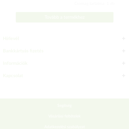
Csomag tartalma: 1 db
Tovább a termékhez
Hírlevél
Bankkártyás fizetés
Információk
Kapcsolat
Segítség
Vásárlási feltételek
Adatkezelési szabályzat