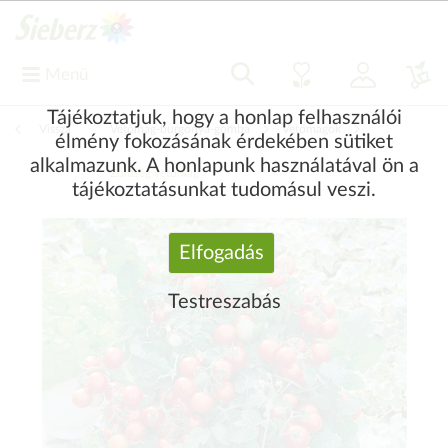
Menü
Tájékoztatjuk, hogy a honlap felhasználói
Vissza
|
Vetőmag-burgonya-gomba
Vetőmagok
élmény fokozásának érdekében sütiket
alkalmazunk. A honlapunk használatával ön a
Zöldség vetőmag
tájékoztatásunkat tudomásul veszi.
Elfogadás
Testreszabás