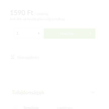
1590 Ft
/ csomag
Árak ÁFÁ-val (bruttó)
plusz szállítási költség
Kosárba
Kívánságlistára
Tulajdonságok
Termőhely
napfényes