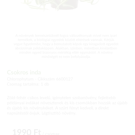
A növények természetüknél fogva változékonyak mivel nem ipari
termékek, a biológiai egyedek között eltérések vannak. Kérjük
vegye figyelembe, hogy a bemutatott képek egy kiragadott egyedet
ábrázolnak példaképpen. Alakban, színben, méretben,kinézetben
minden egyed bizonyos mértékig eltér egymástól. A növény
minőségét ez nem befolyásolja.
Csokros inda
Chlorophytum -
Cikkszám 6600127
Csomag tartalma: 1 db
Zöld-fehér csíkos levelű, igénytelen szobanövény, fejlettebb
példányai indákat növesztenek és kis csomókban hozzák az újabb
és újabb kis növénykéket. A szűrt fényt kedveli, a direkt
napsütéstől óvjuk. Légtisztító növény.
1990 Ft
/ csomag