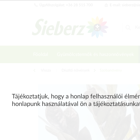
Ügyfélszolgálat: +36 28 515 700
E-mail: sieberz@si
Főoldal
Gyümölcstermők és haszonnövények
Vissza
|
Díszítő növények
Szobanövény
Tájékoztatjuk, hogy a honlap felhasználói élm
honlapunk használatával ön a tájékoztatásunka