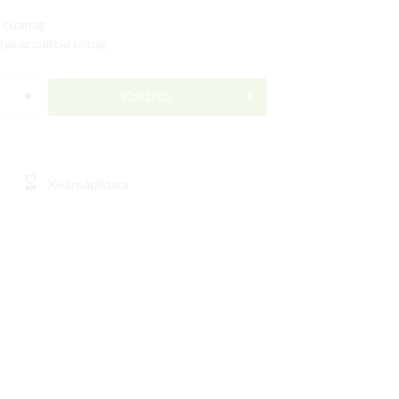
 csomag
ó)
plusz szállítási költség
Kosárba
Kívánságlistára