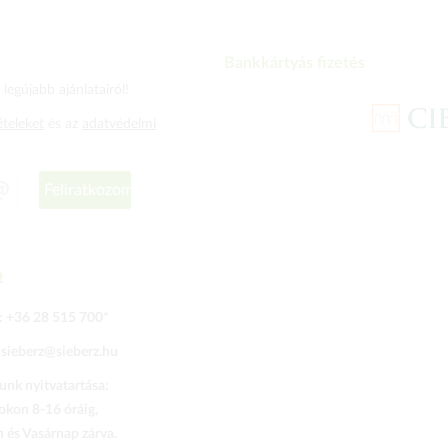
Bankkártyás fizetés
legújabb ajánlatairól!
ételeket
és az
adatvédelmi
Feliratkozom
t
:
+36 28 515 700
*
:
sieberz@sieberz.hu
nk nyitvatartása:
kon 8-16 óráig,
és Vasárnap zárva.