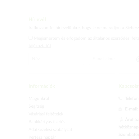
Hírlevél
Iratkozzon fel hírlevelünkre, hogy le ne maradjon a Sieberz 
Megismertem és elfogadom az
általános szerződési felt
tájékoztatót
Információk
Kapcsola
Magunkról
Telefon
Segítség
E-mail
Vásárlási feltételek
Áruházu
Bankkártyás fizetés
hétköznapo
Adatkezelési szabályzat
Szombaton 
Kertész naptár