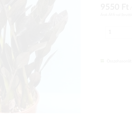
9550 Ft
/
Árak ÁFÁ-val (brutt
Összehasonlít