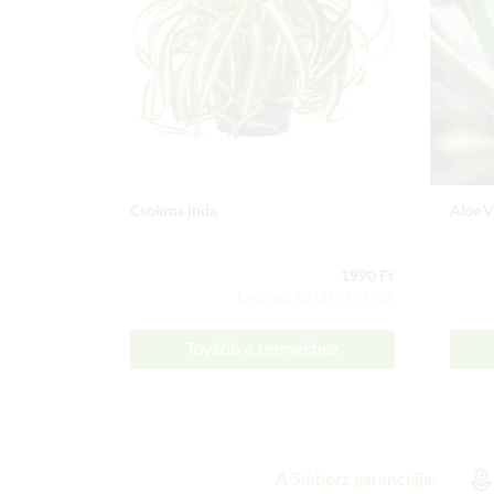
Csokros inda
Aloe V
1990 Ft
Csomag tartalma: 1 db
Tovább a termékhez
A Sieberz garanciája: