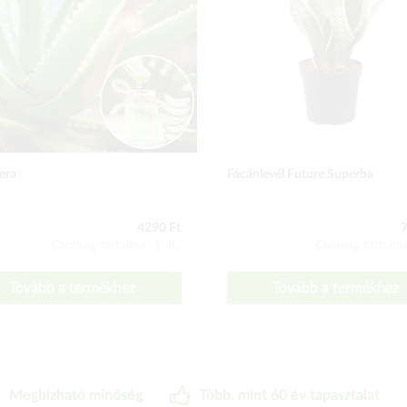
era
Fácánlevél Future Superba
4290 Ft
7
Csomag tartalma: 1 db
Csomag tartalma
Tovább a termékhez
Tovább a termékhez
Megbizható minőség
Több, mint 60 év tapasztalat