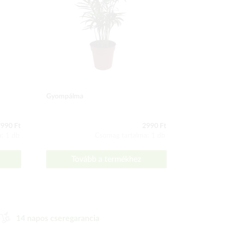
Gyompálma
Jó Föld áf
990 Ft
2990 Ft
: 1 db
Csomag tartalma: 1 db
Tovább a termékhez
To
14 napos cseregarancia