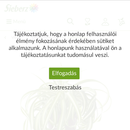
Menü
Tájékoztatjuk, hogy a honlap felhasználói
Vissza
|
Díszítő növények
Szobanövény
élmény fokozásának érdekében sütiket
alkalmazunk. A honlapunk használatával ön a
tájékoztatásunkat tudomásul veszi.
Elfogadás
Testreszabás