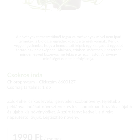
A növények természetüknél fogva változékonyak mivel nem ipari
termékek, a biológiai egyedek között eltérések vannak. Kérjük
vegye figyelembe, hogy a bemutatott képek egy kiragadott egyedet
ábrázolnak példaképpen. Alakban, színben, méretben,kinézetben
minden egyed bizonyos mértékig eltér egymástól. A növény
minőségét ez nem befolyásolja.
Csokros inda
Chlorophytum -
Cikkszám 6600127
Csomag tartalma: 1 db
Zöld-fehér csíkos levelű, igénytelen szobanövény, fejlettebb
példányai indákat növesztenek és kis csomókban hozzák az újabb
és újabb kis növénykéket. A szűrt fényt kedveli, a direkt
napsütéstől óvjuk. Légtisztító növény.
1990 Ft
/ csomag