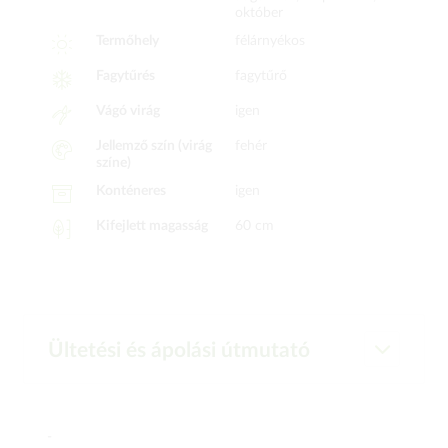
október
Termőhely
félárnyékos
Fagytűrés
fagytűrő
Vágó virág
igen
Jellemző szín (virág
fehér
színe)
Konténeres
igen
Kifejlett magasság
60 cm
Ültetési és ápolási útmutató
-