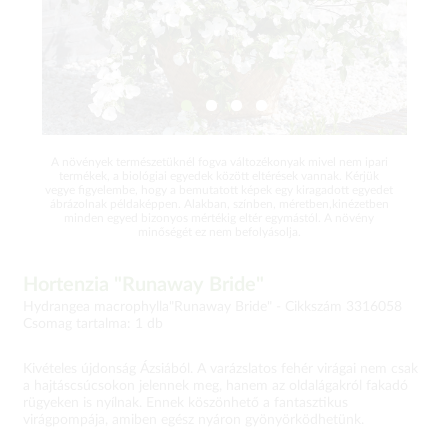
A növények természetüknél fogva változékonyak mivel nem ipari
termékek, a biológiai egyedek között eltérések vannak. Kérjük
vegye figyelembe, hogy a bemutatott képek egy kiragadott egyedet
ábrázolnak példaképpen. Alakban, színben, méretben,kinézetben
minden egyed bizonyos mértékig eltér egymástól. A növény
minőségét ez nem befolyásolja.
Hortenzia "Runaway Bride"
Hydrangea macrophylla"Runaway Bride" -
Cikkszám 3316058
Csomag tartalma: 1 db
Kivételes újdonság Ázsiából. A varázslatos fehér virágai nem csak
a hajtáscsúcsokon jelennek meg, hanem az oldalágakról fakadó
rügyeken is nyílnak. Ennek köszönhető a fantasztikus
virágpompája, amiben egész nyáron gyönyörködhetünk.