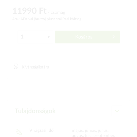
11990 Ft
/ csomag
Árak ÁFÁ-val (bruttó)
plusz szállítási költség
Kosárba
Kívánságlistára
Tulajdonságok
Virágzási idő
május, június, július,
augusztus, szeptember,