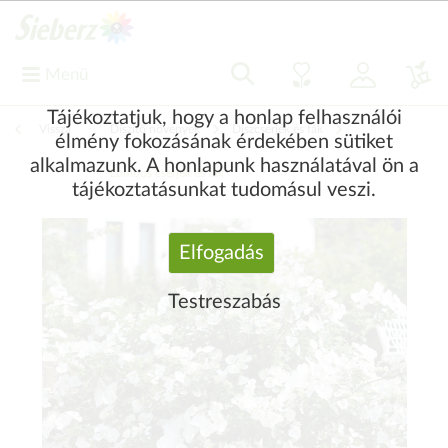
Menü
Tájékoztatjuk, hogy a honlap felhasználói
Vissza
|
Díszítő növények
Díszcserjék és fák
élmény fokozásának érdekében sütiket
alkalmazunk. A honlapunk használatával ön a
Lombos cserjék és fák
tájékoztatásunkat tudomásul veszi.
Elfogadás
Testreszabás