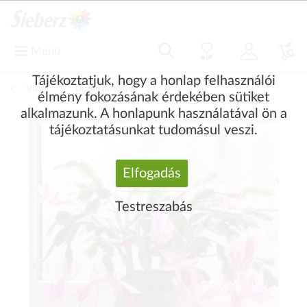
Menü
Tájékoztatjuk, hogy a honlap felhasználói
Vissza
|
Díszítő növények
Szobanövény
élmény fokozásának érdekében sütiket
alkalmazunk. A honlapunk használatával ön a
tájékoztatásunkat tudomásul veszi.
Elfogadás
Testreszabás