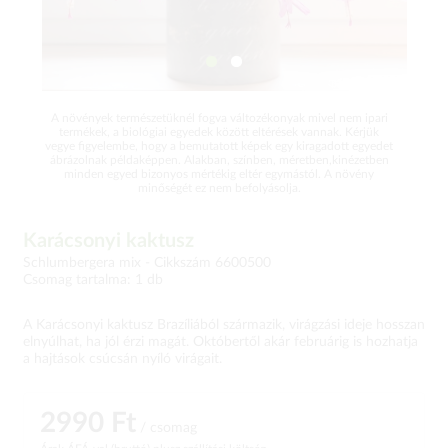
A növények természetüknél fogva változékonyak mivel nem ipari
termékek, a biológiai egyedek között eltérések vannak. Kérjük
vegye figyelembe, hogy a bemutatott képek egy kiragadott egyedet
ábrázolnak példaképpen. Alakban, színben, méretben,kinézetben
minden egyed bizonyos mértékig eltér egymástól. A növény
minőségét ez nem befolyásolja.
Karácsonyi kaktusz
Schlumbergera mix -
Cikkszám 6600500
Csomag tartalma: 1 db
A Karácsonyi kaktusz Brazíliából származik, virágzási ideje hosszan
elnyúlhat, ha jól érzi magát. Októbertől akár februárig is hozhatja
a hajtások csúcsán nyíló virágait.
2990 Ft
/ csomag