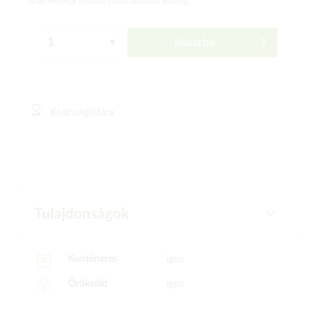
Árak ÁFÁ-val (bruttó)
plusz szállítási költség
Kosárba
Kívánságlistára
Tulajdonságok
Konténeres
igen
Örökzöld
igen