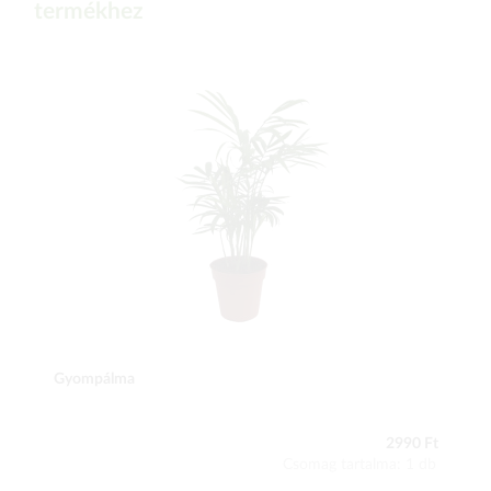
termékhez
Gyompálma
2990 Ft
Csomag tartalma: 1 db