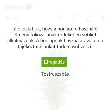
Menü
Tájékoztatjuk, hogy a honlap felhasználói
Vissza
|
Díszítő növények
Szobanövény
élmény fokozásának érdekében sütiket
alkalmazunk. A honlapunk használatával ön a
tájékoztatásunkat tudomásul veszi.
Elfogadás
Testreszabás