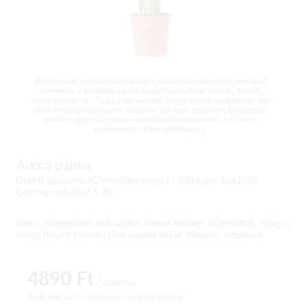
A növények természetüknél fogva változékonyak mivel nem ipari
termékek, a biológiai egyedek között eltérések vannak. Kérjük
vegye figyelembe, hogy a bemutatott képek egy kiragadott egyedet
ábrázolnak példaképpen. Alakban, színben, méretben,kinézetben
minden egyed bizonyos mértékig eltér egymástól. A növény
minőségét ez nem befolyásolja.
Areca pálma
Dypsis lutescens (Chrysalidocarpus ) -
Cikkszám 6681325
Csomag tartalma: 1 db
Gyors növekedésű pálmafajta, levelei fésűsen szárnyaltak. Világos,
meleg helyen tartsuk, tűző naptól óvjuk. Közepes vízigényű.
4890 Ft
/ csomag
Árak ÁFÁ-val (bruttó)
plusz szállítási költség