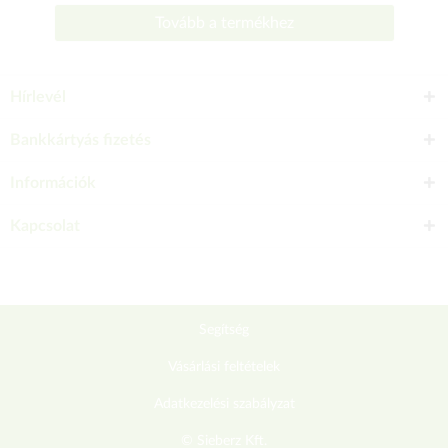
Tovább a termékhez
Hírlevél
Bankkártyás fizetés
Információk
Kapcsolat
Segítség
Vásárlási feltételek
Adatkezelési szabályzat
© Sieberz Kft.