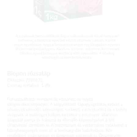
A növények természetüknél fogva változékonyak mivel nem ipari
termékek, a biológiai egyedek között eltérések vannak. Kérjük
vegye figyelembe, hogy a bemutatott képek egy kiragadott egyedet
ábrázolnak példaképpen. Alakban, színben, méretben,kinézetben
minden egyed bizonyos mértékig eltér egymástól. A növény
minőségét ez nem befolyásolja.
Biopon rózsatáp
Cikkszám 7780172
Csomag tartalma: 1 db
Felhasználható: mindenféle rózsához és egyéb
virágos díszcserjékhez. A kiegyenlített tápanyagellátás erősíti a
növények ellenálló képességét, serkenti a növekedést és a tartós
virágzást. A műtrágya kálium tartalma a növények általános
állapotát javítja és fokozza az ellenálló-képességüket a téli
elfagyással szemben is. A magnézium és vastartalma csökkenti a
hiánybetegségek mint pl. a levélsárgulás kialakulását. Két
részletben, márciusban és júniusban juttassuk ki. Összetevők: