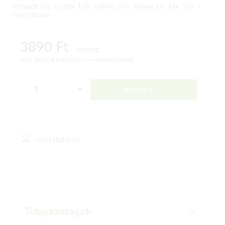
Nitrogén 5%, foszfor 10%, kálium 20%, kálium 2%, kén 15% +
nyomelemek
3890 Ft
/ csomag
Árak ÁFÁ-val (bruttó)
plusz szállítási költség
Kosárba
Kívánságlistára
Tulajdonságok