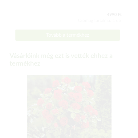
4990 Ft
Csomag tartalma: 1 db
Tovább a termékhez
Vásárlóink még ezt is vették ehhez a
termékhez