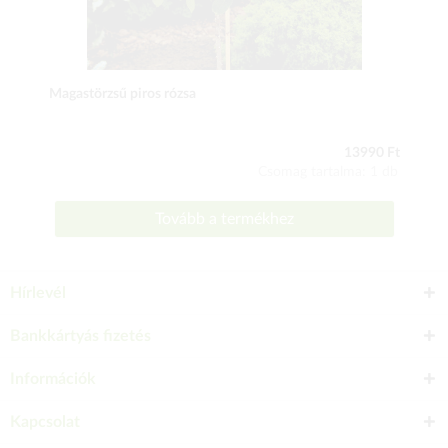
Magastörzsű piros rózsa
13990 Ft
Csomag tartalma: 1 db
Tovább a termékhez
Hírlevél
Bankkártyás fizetés
Információk
Kapcsolat