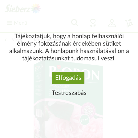
Menü
Tájékoztatjuk, hogy a honlap felhasználói
Vissza
|
Kerti kiegészítők
Virágföldek, tápoldatok
élmény fokozásának érdekében sütiket
alkalmazunk. A honlapunk használatával ön a
tájékoztatásunkat tudomásul veszi.
Elfogadás
Testreszabás