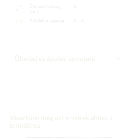
Ültetési távolság
30
(cm)
Kifejlett magasság
30 cm
Ültetési és ápolási útmutató
-
Vásárlóink még ezt is vették ehhez a
termékhez