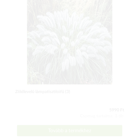
Zöldlevelű lámpatisztítófű (3)
5990 Ft
Csomag tartalma: 3 db
Tovább a termékhez