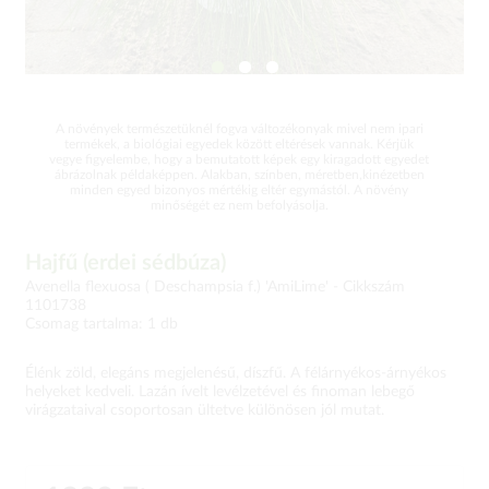
A növények természetüknél fogva változékonyak mivel nem ipari
termékek, a biológiai egyedek között eltérések vannak. Kérjük
vegye figyelembe, hogy a bemutatott képek egy kiragadott egyedet
ábrázolnak példaképpen. Alakban, színben, méretben,kinézetben
minden egyed bizonyos mértékig eltér egymástól. A növény
minőségét ez nem befolyásolja.
Hajfű (erdei sédbúza)
Avenella flexuosa ( Deschampsia f.) 'AmiLime' -
Cikkszám
1101738
Csomag tartalma: 1 db
Élénk zöld, elegáns megjelenésű, díszfű. A félárnyékos-árnyékos
helyeket kedveli. Lazán ívelt levélzetével és finoman lebegő
virágzataival csoportosan ültetve különösen jól mutat.