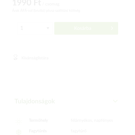
1990 Ft
/ csomag
Árak ÁFÁ-val (bruttó)
plusz szállítási költség
Kosárba
Kívánságlistára
Tulajdonságok
Termőhely
félárnyékos, napfényes
Fagytűrés
fagytűrő