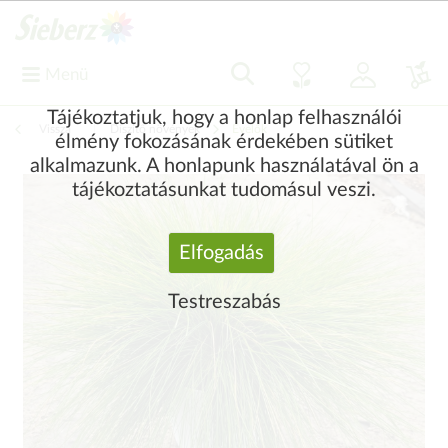
Menü
Tájékoztatjuk, hogy a honlap felhasználói
Vissza
|
Díszítő növények
Évelők
élmény fokozásának érdekében sütiket
alkalmazunk. A honlapunk használatával ön a
tájékoztatásunkat tudomásul veszi.
Elfogadás
Testreszabás