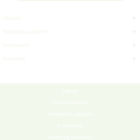
Hírlevél
Bankkártyás fizetés
Információk
Kapcsolat
Segítség
Vásárlási feltételek
Adatkezelési szabályzat
© Sieberz Kft.
Minden jog fenntartva!