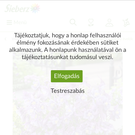
Menü
Tájékoztatjuk, hogy a honlap felhasználói
Vissza
|
Díszítő növények
Évelők
Sziklakerti, alacsony évelők
élmény fokozásának érdekében sütiket
alkalmazunk. A honlapunk használatával ön a
tájékoztatásunkat tudomásul veszi.
Elfogadás
Testreszabás