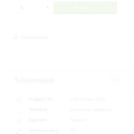
Kosárba
Kívánságlistára
Tulajdonságok
Virágzási idő
május, június, július
Termőhely
félárnyékos, napfényes
Fagytűrés
fagytűrő
Ültetési távolság
30