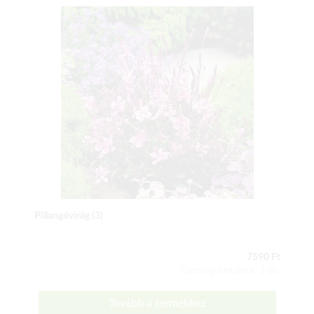
Pillangóvirág (3)
7590 Ft
Csomag tartalma: 3 db
Tovább a termékhez