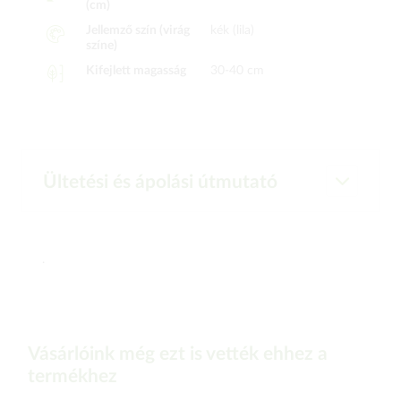
(cm)
Jellemző szín (virág
kék (lila)
színe)
Kifejlett magasság
30-40 cm
Ültetési és ápolási útmutató
.
Vásárlóink még ezt is vették ehhez a
termékhez