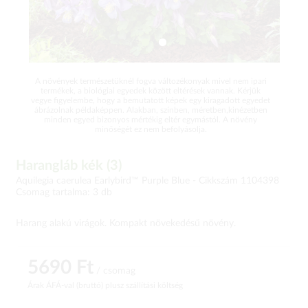
A növények természetüknél fogva változékonyak mivel nem ipari
termékek, a biológiai egyedek között eltérések vannak. Kérjük
vegye figyelembe, hogy a bemutatott képek egy kiragadott egyedet
ábrázolnak példaképpen. Alakban, színben, méretben,kinézetben
minden egyed bizonyos mértékig eltér egymástól. A növény
minőségét ez nem befolyásolja.
Harangláb kék (3)
Aquilegia caerulea Earlybird™ Purple Blue -
Cikkszám 1104398
Csomag tartalma: 3 db
Harang alakú virágok. Kompakt növekedésű növény.
5690 Ft
/ csomag
Árak ÁFÁ-val (bruttó)
plusz szállítási költség