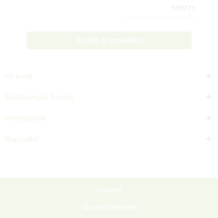
5990 Ft
Csomag tartalma: 3 db
Tovább a termékhez
Hírlevél
Bankkártyás fizetés
Információk
Kapcsolat
Segítség
Vásárlási feltételek