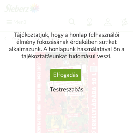
Menü
Tájékoztatjuk, hogy a honlap felhasználói
Vissza
|
Kerti kiegészítők
Virágföldek, tápoldatok
élmény fokozásának érdekében sütiket
alkalmazunk. A honlapunk használatával ön a
tájékoztatásunkat tudomásul veszi.
Elfogadás
Testreszabás