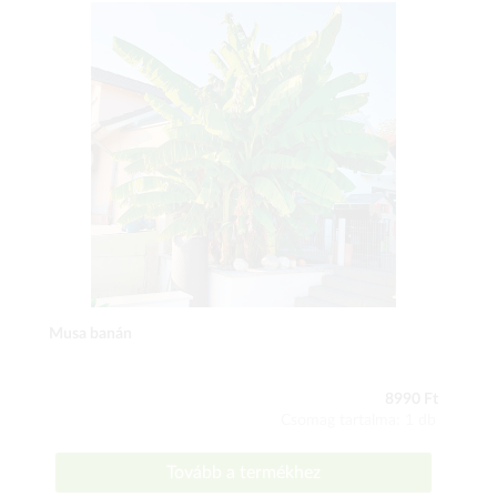
Musa banán
8990 Ft
Csomag tartalma: 1 db
Tovább a termékhez