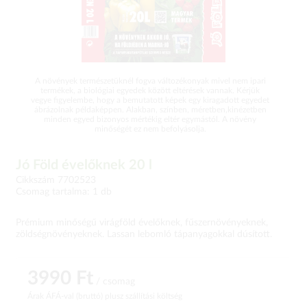
A növények természetüknél fogva változékonyak mivel nem ipari
termékek, a biológiai egyedek között eltérések vannak. Kérjük
vegye figyelembe, hogy a bemutatott képek egy kiragadott egyedet
ábrázolnak példaképpen. Alakban, színben, méretben,kinézetben
minden egyed bizonyos mértékig eltér egymástól. A növény
minőségét ez nem befolyásolja.
Jó Föld évelőknek 20 l
Cikkszám 7702523
Csomag tartalma: 1 db
Prémium minőségű virágföld évelőknek, fűszernövényeknek,
zöldségnövényeknek. Lassan lebomló tápanyagokkal dúsított.
3990 Ft
/ csomag
Árak ÁFÁ-val (bruttó)
plusz szállítási költség