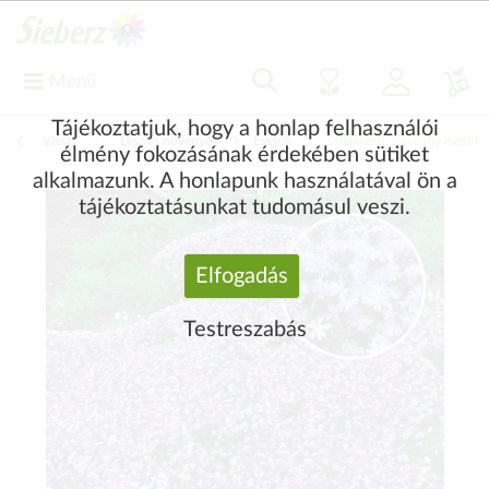
Menü
Tájékoztatjuk, hogy a honlap felhasználói
Vissza
|
Díszítő növények
Évelők
Sziklakerti, alacsony évelők
élmény fokozásának érdekében sütiket
alkalmazunk. A honlapunk használatával ön a
tájékoztatásunkat tudomásul veszi.
Elfogadás
Testreszabás