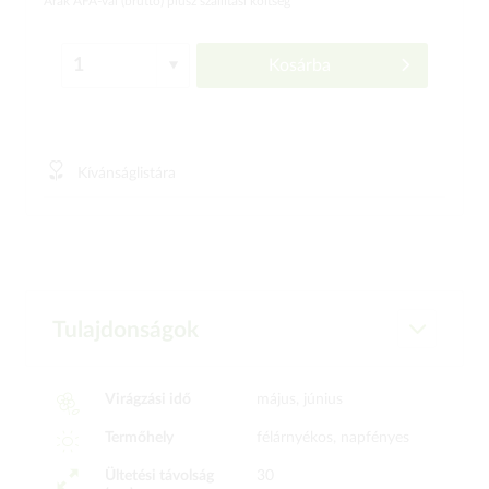
Árak ÁFÁ-val (bruttó)
plusz szállítási költség
Kosárba
Kívánságlistára
Tulajdonságok
Virágzási idő
május, június
Termőhely
félárnyékos, napfényes
Ültetési távolság
30