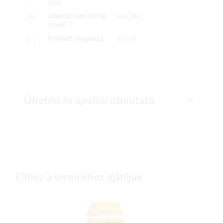
(cm)
Jellemző szín (virág
kék (lila)
színe)
Kifejlett magasság
10 cm
Ültetési és ápolási útmutató
Ehhez a termékhez ajánljuk