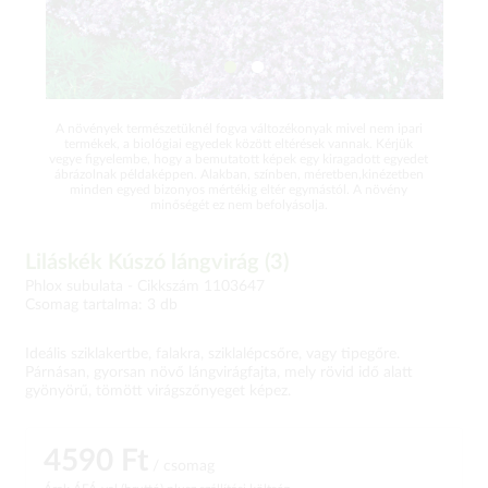
A növények természetüknél fogva változékonyak mivel nem ipari
termékek, a biológiai egyedek között eltérések vannak. Kérjük
vegye figyelembe, hogy a bemutatott képek egy kiragadott egyedet
ábrázolnak példaképpen. Alakban, színben, méretben,kinézetben
minden egyed bizonyos mértékig eltér egymástól. A növény
minőségét ez nem befolyásolja.
Liláskék Kúszó lángvirág (3)
Phlox subulata -
Cikkszám 1103647
Csomag tartalma: 3 db
Ideális sziklakertbe, falakra, sziklalépcsőre, vagy tipegőre.
Párnásan, gyorsan növő lángvirágfajta, mely rövid idő alatt
gyönyörű, tömött virágszőnyeget képez.
4590 Ft
/ csomag