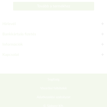
Tovább a termékhez
Hírlevél
Bankkártyás fizetés
Információk
Kapcsolat
Segítség
Vásárlási feltételek
Adatkezelési szabályzat
© Sieberz Kft.