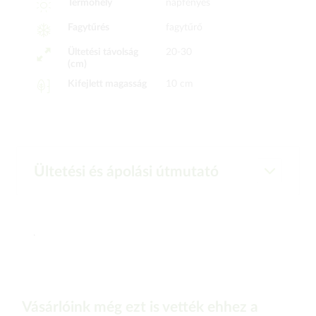
Termőhely
napfényes
Fagytűrés
fagytűrő
Ültetési távolság
20-30
(cm)
Kifejlett magasság
10 cm
Ültetési és ápolási útmutató
.
Vásárlóink még ezt is vették ehhez a