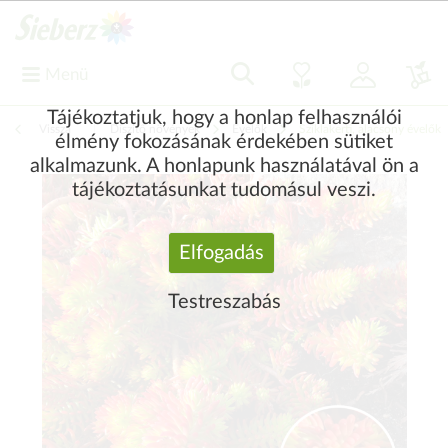
Menü
Tájékoztatjuk, hogy a honlap felhasználói
Vissza
|
Díszítő növények
Évelők
Sziklakerti, alacsony évelők
élmény fokozásának érdekében sütiket
alkalmazunk. A honlapunk használatával ön a
tájékoztatásunkat tudomásul veszi.
Elfogadás
Testreszabás