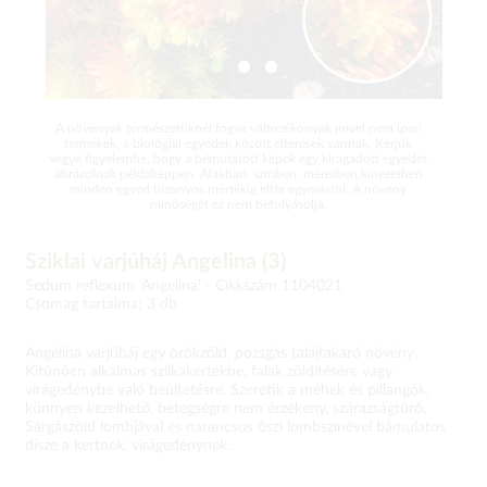
A növények természetüknél fogva változékonyak mivel nem ipari
termékek, a biológiai egyedek között eltérések vannak. Kérjük
vegye figyelembe, hogy a bemutatott képek egy kiragadott egyedet
ábrázolnak példaképpen. Alakban, színben, méretben,kinézetben
minden egyed bizonyos mértékig eltér egymástól. A növény
minőségét ez nem befolyásolja.
Sziklai varjúháj Angelina (3)
Sedum reflexum 'Angelina' -
Cikkszám 1104021
Csomag tartalma: 3 db
Angelina varjúháj egy örökzöld, pozsgás talajtakaró növény.
Kitűnően alkalmas szilkakertekbe, falak zöldítésére vagy
virágedénybe való beültetésre. Szeretik a méhek és pillangók,
könnyen kezelhető, betegségre nem érzékeny, szárazságtűrő.
Sárgászöld lombjával és narancsos őszi lombszínével bámulatos
dísze a kertnek, virágedénynek.