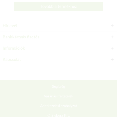
Tovább a termékhez
Hírlevél
Bankkártyás fizetés
Információk
Kapcsolat
Segítség
Vásárlási feltételek
Adatkezelési szabályzat
© Sieberz Kft.