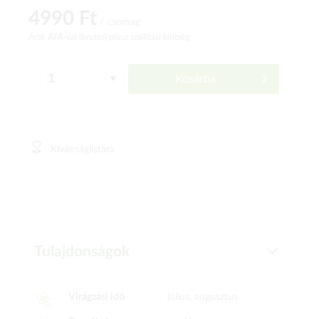
4990 Ft
/ csomag
Árak ÁFÁ-val (bruttó)
plusz szállítási költség
Kosárba
Kívánságlistára
Tulajdonságok
Virágzási idő
július, augusztus