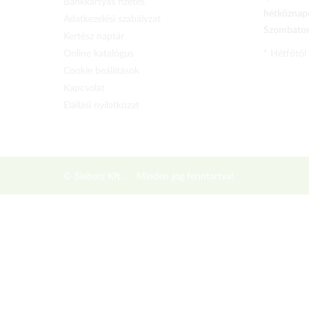
Bankkártyás fizetés
hétköznapo
Adatkezelési szabályzat
Szombaton 
Kertész naptár
Online katalógus
* Hétfőtől
Cookie beállítások
Kapcsolat
Elállási nyilatkozat
© Sieberz Kft.
Minden jog fenntartva!