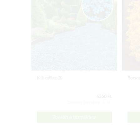
Kék csillag (3)
Borsos
6350 Ft
Csomag tartalma: 3 db
Tovább a termékhez