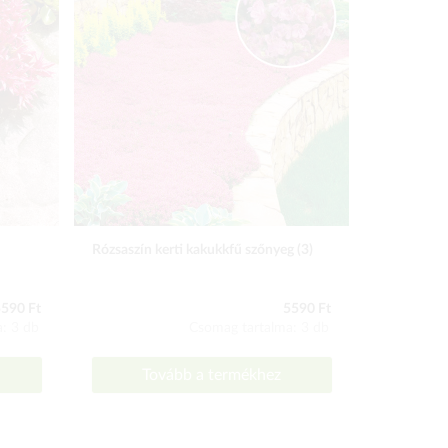
Rózsaszín kerti kakukkfű szőnyeg (3)
Homokhúr 
590 Ft
5590 Ft
: 3 db
Csomag tartalma: 3 db
Tovább a termékhez
To