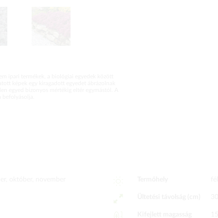
m ipari termékek, a biológiai egyedek között
atott képek egy kiragadott egyedet ábrázolnak
en egyed bizonyos mértékig eltér egymástól. A
befolyásolja.
er, október, november
Termőhely
fé
Ültetési távolság (cm)
3
Kifejlett magasság
1