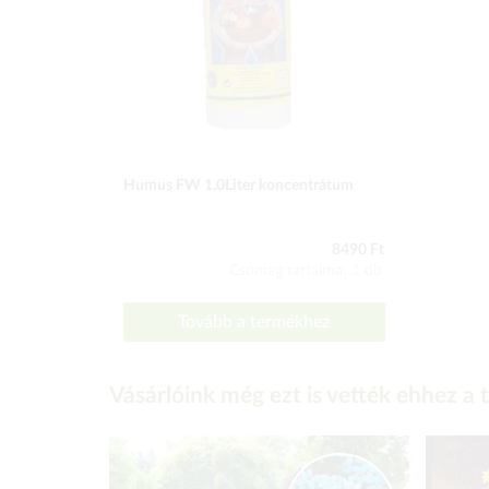
Humus FW 1,0Liter koncentrátum
8490 Ft
Csomag tartalma: 1 db
Tovább a termékhez
Vásárlóink még ezt is vették ehhez a