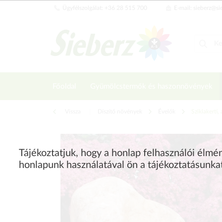
Ügyfélszolgálat: +36 28 515 700
E-mail: sieberz@si
Főoldal
Gyümölcstermők és haszonnövények
Vissza
|
Díszítő növények
Évelők
Sziklakerti,
Tájékoztatjuk, hogy a honlap felhasználói élm
honlapunk használatával ön a tájékoztatásunka