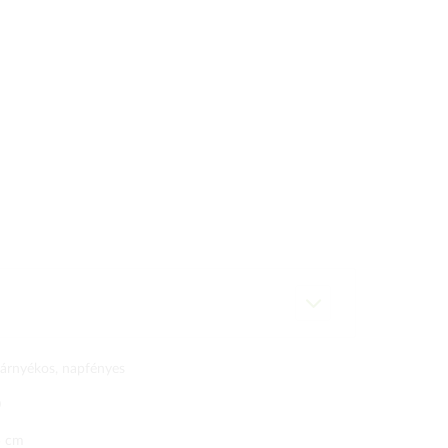
lárnyékos, napfényes
0
5 cm