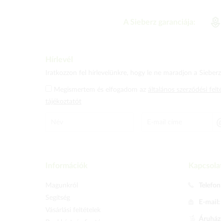
A Sieberz garanciája:
Hírlevél
Iratkozzon fel hírlevelünkre, hogy le ne maradjon a Sieberz 
Megismertem és elfogadom az
általános szerződési felt
tájékoztatót
Információk
Kapcsola
Magunkról
Telefon
Segítség
E-mail
Vásárlási feltételek
Áruházu