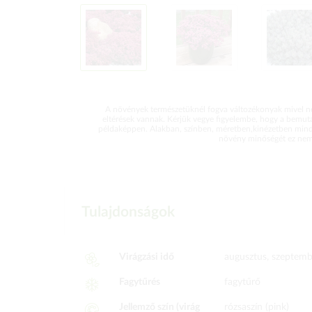
A növények természetüknél fogva változékonyak mivel ne
eltérések vannak. Kérjük vegye figyelembe, hogy a bemut
példaképpen. Alakban, színben, méretben,kinézetben mind
növény minőségét ez nem 
Tulajdonságok
Virágzási idő
augusztus, szeptemb
Fagytűrés
fagytűrő
Jellemző szín (virág
rózsaszín (pink)