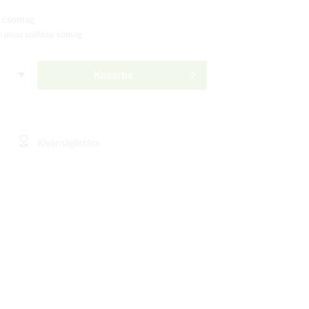
 csomag
ó)
plusz szállítási költség
Kosárba
Kívánságlistára