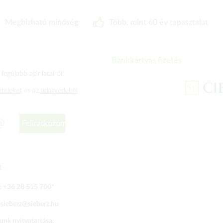
Megbizható minőség
Több, mint 60 év tapasztalat
Bankkártyás fizetés
legújabb ajánlatairól!
ételeket
és az
adatvédelmi
Feliratkozom
t
:
+36 28 515 700
*
:
sieberz@sieberz.hu
nk nyitvatartása: