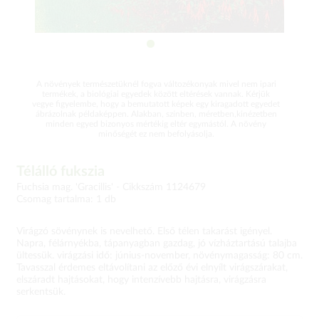
A növények természetüknél fogva változékonyak mivel nem ipari
termékek, a biológiai egyedek között eltérések vannak. Kérjük
vegye figyelembe, hogy a bemutatott képek egy kiragadott egyedet
ábrázolnak példaképpen. Alakban, színben, méretben,kinézetben
minden egyed bizonyos mértékig eltér egymástól. A növény
minőségét ez nem befolyásolja.
Télálló fukszia
Fuchsia mag. 'Gracillis' -
Cikkszám 1124679
Csomag tartalma: 1 db
Virágzó sövénynek is nevelhető. Első télen takarást igényel.
Napra, félárnyékba, tápanyagban gazdag, jó vízháztartású talajba
ültessük. virágzási idő: június-november, növénymagasság: 80 cm.
Tavasszal érdemes eltávolítani az előző évi elnyílt virágszárakat,
elszáradt hajtásokat, hogy intenzívebb hajtásra, virágzásra
serkentsük.