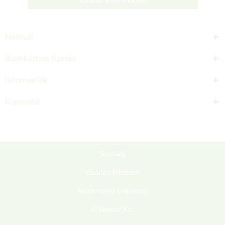
Tovább a termékhez
Hírlevél
Bankkártyás fizetés
Információk
Kapcsolat
Segítség
Vásárlási feltételek
Adatkezelési szabályzat
© Sieberz Kft.