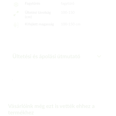
Fagytűrés
fagytűrő
Ültetési távolság
100-150
(cm)
Kifejlett magasság
100-150 cm
Ültetési és ápolási útmutató
.
Vásárlóink még ezt is vették ehhez a
termékhez