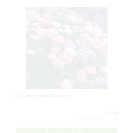
Kétszínű Hortenzia 'Farbtraum'
4790 Ft
Csomag tartalma: 1 db