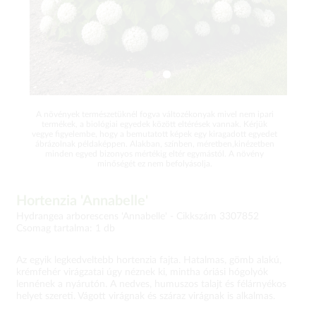
A növények természetüknél fogva változékonyak mivel nem ipari
termékek, a biológiai egyedek között eltérések vannak. Kérjük
vegye figyelembe, hogy a bemutatott képek egy kiragadott egyedet
ábrázolnak példaképpen. Alakban, színben, méretben,kinézetben
minden egyed bizonyos mértékig eltér egymástól. A növény
minőségét ez nem befolyásolja.
Hortenzia 'Annabelle'
Hydrangea arborescens 'Annabelle' -
Cikkszám 3307852
Csomag tartalma: 1 db
Az egyik legkedveltebb hortenzia fajta. Hatalmas, gömb alakú,
krémfehér virágzatai úgy néznek ki, mintha óriási hógolyók
lennének a nyárutón. A nedves, humuszos talajt és félárnyékos
helyet szereti. Vágott virágnak és száraz virágnak is alkalmas.