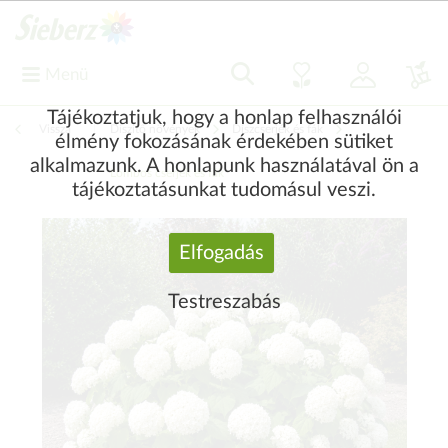
Menü
Tájékoztatjuk, hogy a honlap felhasználói
Vissza
|
Díszítő növények
Díszcserjék és fák
élmény fokozásának érdekében sütiket
alkalmazunk. A honlapunk használatával ön a
Lombos cserjék és fák
tájékoztatásunkat tudomásul veszi.
Elfogadás
Testreszabás