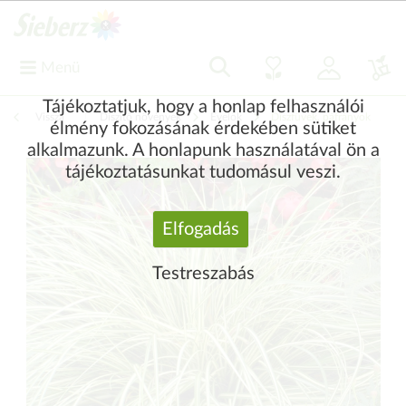
Menü
Tájékoztatjuk, hogy a honlap felhasználói
Vissza
|
Díszítő növények
Évelők
Díszfüvek, páfrányok
élmény fokozásának érdekében sütiket
alkalmazunk. A honlapunk használatával ön a
tájékoztatásunkat tudomásul veszi.
Elfogadás
Testreszabás