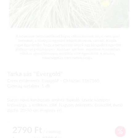
A növények természetüknél fogva változékonyak mivel nem ipari
termékek, a biológiai egyedek között eltérések vannak. Kérjük
vegye figyelembe, hogy a bemutatott képek egy kiragadott egyedet
ábrázolnak példaképpen. Alakban, színben, méretben,kinézetben
minden egyed bizonyos mértékig eltér egymástól. A növény
minőségét ez nem befolyásolja.
Tarka sás "Evergold"
Carex oshimensis 'Evergold' -
Cikkszám 1167560
Csomag tartalma: 1 db
Sűrűn növő lombozata enyhén bókoló. Levele középen
krémsárga, a széleken zöld. Nagyon dekoratív, örökzöld, évelő
díszfű. 20-30 cm magasra nő.
2790 Ft
/ csomag