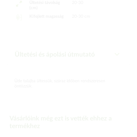
Ültetési távolság
20-30
(cm)
Kifejlett magasság
20-30 cm
Ültetési és ápolási útmutató
Üde talajba ültessük, száraz időben rendszeresen
öntözzük.
Vásárlóink még ezt is vették ehhez a
termékhez