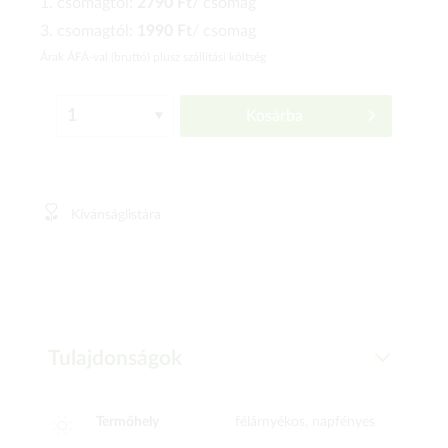
1. csomagtól:
2790 Ft
/ csomag
3. csomagtól:
1990 Ft
/ csomag
Árak ÁFÁ-val (bruttó)
plusz szállítási költség
Kosárba
Kívánságlistára
Tulajdonságok
Termőhely
félárnyékos, napfényes