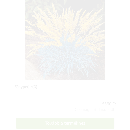
Fényperje (3)
5590 Ft
Csomag tartalma: 3 db
Tovább a termékhez