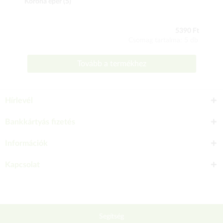
Korona eper (5)
5390 Ft
Csomag tartalma: 5 db
Tovább a termékhez
Hírlevél
Bankkártyás fizetés
Információk
Kapcsolat
Segítség