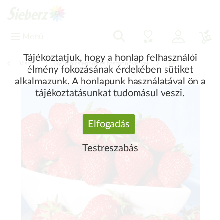
Menü
Tájékoztatjuk, hogy a honlap felhasználói
Vissza
|
Gyümölcstermők és haszonnövények
Eper
élmény fokozásának érdekében sütiket
alkalmazunk. A honlapunk használatával ön a
tájékoztatásunkat tudomásul veszi.
Elfogadás
Testreszabás