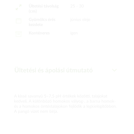
Ültetési távolság
25 - 30
(cm)
Gyümölcs érés
június eleje
kezdete
Konténeres
igen
Ültetési és ápolási útmutató
A kissé savanyú 5–7,5 pH értékek közötti, talajokat
kedveli. A különböző homokos vályog-, a barna homok-
és a homokos öntéstalajokon fejlődik a legkielégítőbben.
A pangó vizet nem bírja.