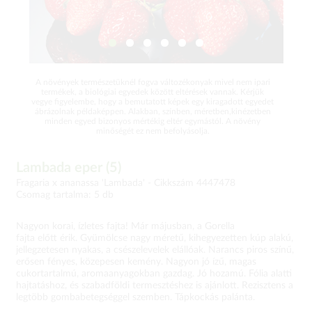
A növények természetüknél fogva változékonyak mivel nem ipari
termékek, a biológiai egyedek között eltérések vannak. Kérjük
vegye figyelembe, hogy a bemutatott képek egy kiragadott egyedet
ábrázolnak példaképpen. Alakban, színben, méretben,kinézetben
minden egyed bizonyos mértékig eltér egymástól. A növény
minőségét ez nem befolyásolja.
Lambada eper (5)
Fragaria x ananassa 'Lambada' -
Cikkszám 4447478
Csomag tartalma: 5 db
Nagyon korai, ízletes fajta! Már májusban, a Gorella
fajta előtt érik. Gyümölcse nagy méretű, kihegyezetten kúp alakú,
jellegzetesen nyakas, a csészelevelek elállóak. Narancs piros színű,
erősen fényes, közepesen kemény. Nagyon jó ízű, magas
cukortartalmú, aromaanyagokban gazdag. Jó hozamú. Fólia alatti
hajtatáshoz, és szabadföldi termesztéshez is ajánlott. Rezisztens a
legtöbb gombabetegséggel szemben. Tápkockás palánta.