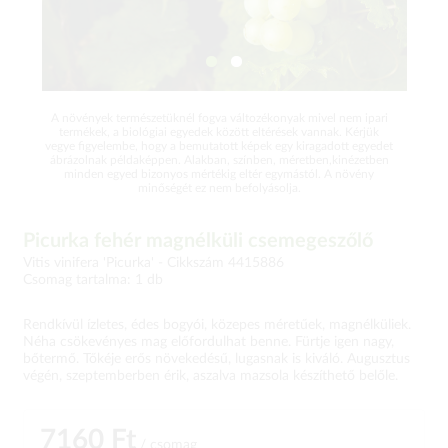
A növények természetüknél fogva változékonyak mivel nem ipari
termékek, a biológiai egyedek között eltérések vannak. Kérjük
vegye figyelembe, hogy a bemutatott képek egy kiragadott egyedet
ábrázolnak példaképpen. Alakban, színben, méretben,kinézetben
minden egyed bizonyos mértékig eltér egymástól. A növény
minőségét ez nem befolyásolja.
Picurka fehér magnélküli csemegeszőlő
Vitis vinifera 'Picurka' -
Cikkszám 4415886
Csomag tartalma: 1 db
Rendkívül ízletes, édes bogyói, közepes méretűek, magnélküliek.
Néha csökevényes mag előfordulhat benne. Fürtje igen nagy,
bőtermő. Tőkéje erős növekedésű, lugasnak is kiváló. Augusztus
végén, szeptemberben érik, aszalva mazsola készíthető belőle.
7160 Ft
/ csomag