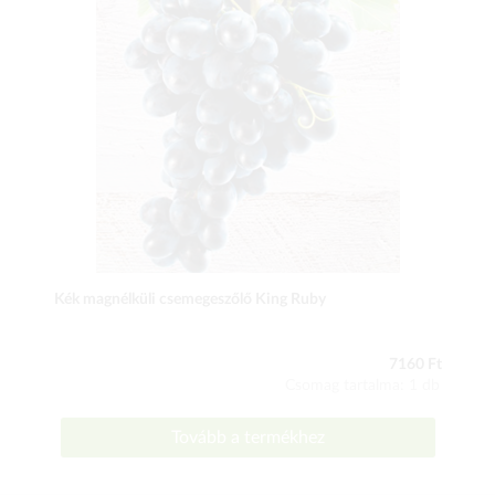
Kék magnélküli csemegeszőlő King Ruby
7160 Ft
Csomag tartalma: 1 db
Tovább a termékhez