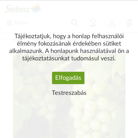
Menü
Tájékoztatjuk, hogy a honlap felhasználói
Vissza
|
Gyümölcstermők és haszonnövények
Szőlők
élmény fokozásának érdekében sütiket
alkalmazunk. A honlapunk használatával ön a
tájékoztatásunkat tudomásul veszi.
Elfogadás
Testreszabás