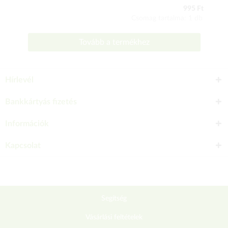
995 Ft
Csomag tartalma: 1 db
Tovább a termékhez
Hírlevél
Bankkártyás fizetés
Információk
Kapcsolat
Segítség
Vásárlási feltételek