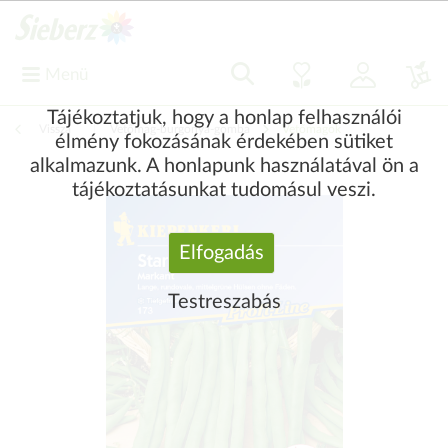
Menü
Tájékoztatjuk, hogy a honlap felhasználói
Vissza
|
Vetőmag-burgonya-gomba
Vetőmagok
élmény fokozásának érdekében sütiket
alkalmazunk. A honlapunk használatával ön a
tájékoztatásunkat tudomásul veszi.
Elfogadás
Testreszabás