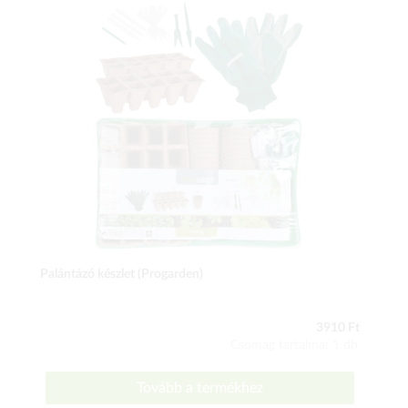
Palántázó készlet (Progarden)
3910 Ft
Csomag tartalma: 1 db
Tovább a termékhez