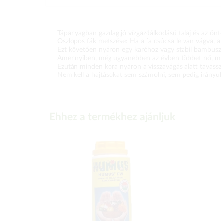
Tápanyagban gazdag,jó vízgazdálkodású talaj és az ön
Oszlopos fák metszése: Ha a fa csúcsa le van vágva, a
Ezt követően nyáron egy karóhoz vagy stabil bambusz
Amennyiben, még ugyanebben az évben többet nő, min
Ezután minden kora nyáron a visszavágás alatt tavassz
Nem kell a hajtásokat sem számolni, sem pedig irányuk
Ehhez a termékhez ajánljuk