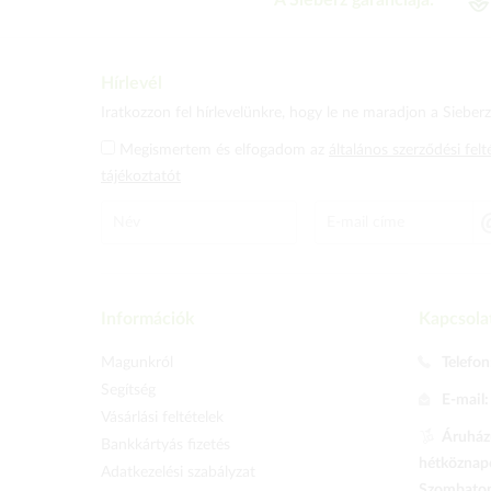
A Sieberz garanciája:
Hírlevél
Iratkozzon fel hírlevelünkre, hogy le ne maradjon a Sieberz 
Megismertem és elfogadom az
általános szerződési felt
tájékoztatót
Információk
Kapcsola
Magunkról
Telefon
Segítség
E-mail
Vásárlási feltételek
Áruházu
Bankkártyás fizetés
hétköznapo
Adatkezelési szabályzat
Szombaton 