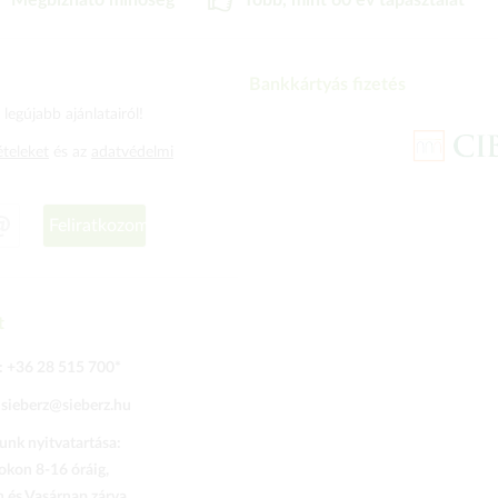
Megbizható minőség
Több, mint 60 év tapasztalat
Bankkártyás fizetés
legújabb ajánlatairól!
ételeket
és az
adatvédelmi
Feliratkozom
t
:
+36 28 515 700
*
:
sieberz@sieberz.hu
nk nyitvatartása:
kon 8-16 óráig,
és Vasárnap zárva.