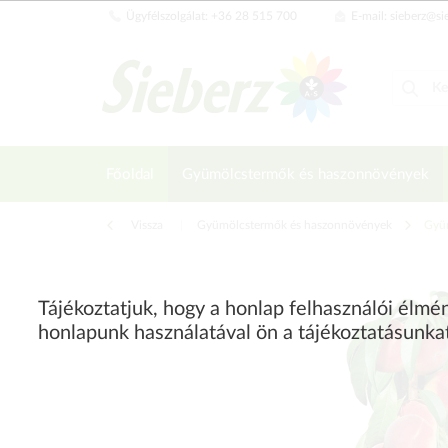
Ügyfélszolgálat: +36 28 515 700
E-mail: sieberz@si
Főoldal
Gyümölcstermők és haszonnövények
Vissza
|
Gyümölcstermők és haszonnövények
Gyü
Tájékoztatjuk, hogy a honlap felhasználói élm
honlapunk használatával ön a tájékoztatásunka