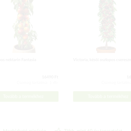
os nektarin Fantasia
Victoria, késői oszlopos cseresz
16490 Ft
16
Csomag tartalma: 1 db
Csomag tartalma
Tovább a termékhez
Tovább a termékhez