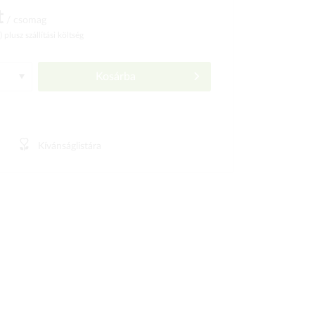
t
/ csomag
ó)
plusz szállítási költség
Kosárba
Kívánságlistára