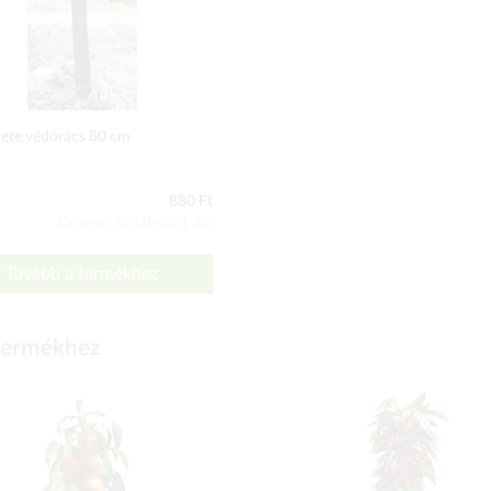
ete védőrács 80 cm
880 Ft
Csomag tartalma: 1 db
Tovább a termékhez
 termékhez