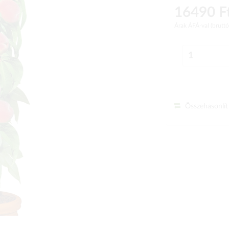
16490 F
Árak ÁFÁ-val (brutt
Összehasonlít