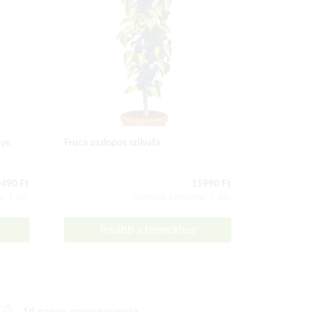
nye
Fruca oszlopos szilvafa
Imperial ké
490 Ft
15990 Ft
: 1 db
Csomag tartalma: 1 db
Tovább a termékhez
To