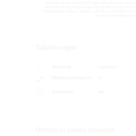
A növények természetüknél fogva változékonyak mivel ne
eltérések vannak. Kérjük vegye figyelembe, hogy a bemut
példaképpen. Alakban, színben, méretben,kinézetben mind
növény minőségét ez nem 
Tulajdonságok
Termőhely
napfényes
Ültetési távolság (cm)
60
Konténeres
igen
Ültetési és ápolási útmutató