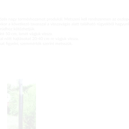
tözés nagy terméshozamot produkál. Metszeni kell rendszeresen az oszlo
kkor a következő tavasszal a visszavágás alatt található rügyekből hagyun
rúdhoz kötözhetjük.
t 50 cm, ismét vágjuk vissza.
al nőtt hajtásokat 20-40 cm re vágjuk vissza.
at figyelni, szemmérték szerint metsszük.