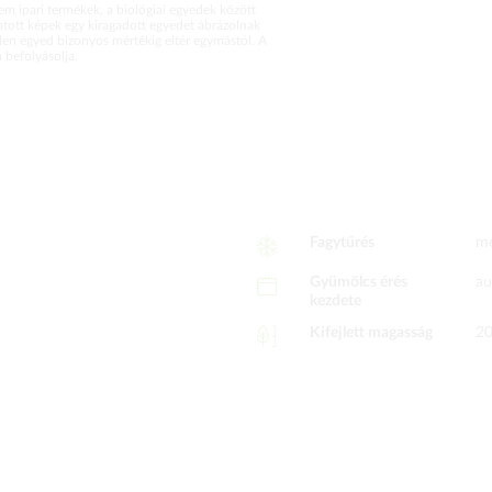
m ipari termékek, a biológiai egyedek között
atott képek egy kiragadott egyedet ábrázolnak
en egyed bizonyos mértékig eltér egymástól. A
befolyásolja.
Fagytűrés
mé
Gyümölcs érés
au
kezdete
Kifejlett magasság
2