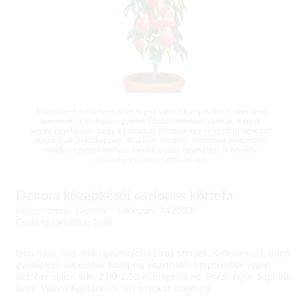
A növények természetüknél fogva változékonyak mivel nem ipari
termékek, a biológiai egyedek között eltérések vannak. Kérjük
vegye figyelembe, hogy a bemutatott képek egy kiragadott egyedet
ábrázolnak példaképpen. Alakban, színben, méretben,kinézetben
minden egyed bizonyos mértékig eltér egymástól. A növény
minőségét ez nem befolyásolja.
Decora középkésői oszlopos körtefa
Pyrus comm. 'Decora' -
Cikkszám 4426339
Csomag tartalma: 1 db
Igen nagy, kúp alakú gyümölcsei piros színűek. Kellemes ízű, üdítő
gyümölcse december közepéig eltartható. Szeptember végén,
október elején érik. 2,00-2,50 m magasra nő. Porzó fajta: Saphira,
Bosc, Vilmos.Konténeres oltványokat szállítunk.