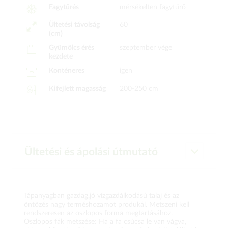
Fagytűrés
mérsékelten fagytűrő
Ültetési távolság
60
(cm)
Gyümölcs érés
szeptember vége
kezdete
Konténeres
igen
Kifejlett magasság
200-250 cm
Ültetési és ápolási útmutató
Tápanyagban gazdag,jó vízgazdálkodású talaj és az
öntözés nagy terméshozamot produkál. Metszeni kell
rendszeresen az oszlopos forma megtartásához.
Oszlopos fák metszése: Ha a fa csúcsa le van vágva,