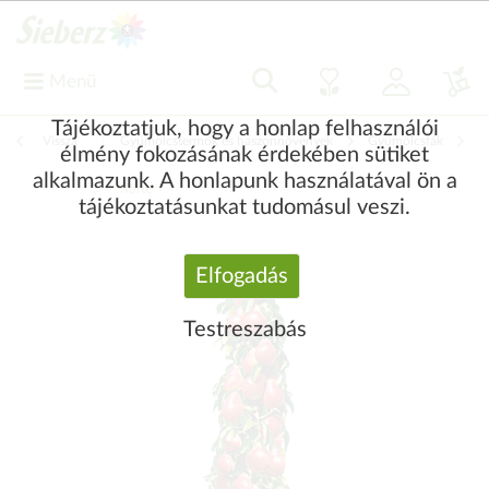
Menü
Tájékoztatjuk, hogy a honlap felhasználói
Vissza
|
Gyümölcstermők és haszonnövények
Gyümölcsfák
élmény fokozásának érdekében sütiket
alkalmazunk. A honlapunk használatával ön a
Körte
tájékoztatásunkat tudomásul veszi.
Elfogadás
Testreszabás