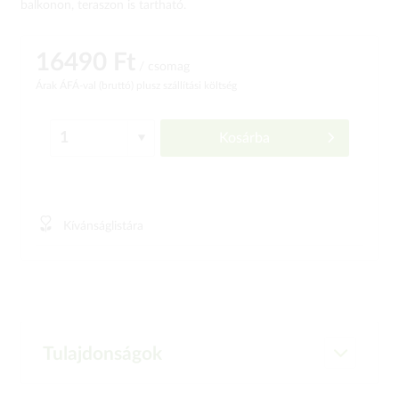
balkonon, teraszon is tartható.
16490 Ft
/ csomag
Árak ÁFÁ-val (bruttó)
plusz szállítási költség
Kosárba
Kívánságlistára
Tulajdonságok