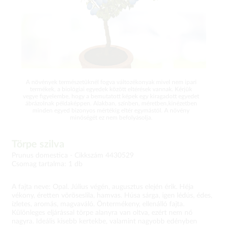
A növények természetüknél fogva változékonyak mivel nem ipari
termékek, a biológiai egyedek között eltérések vannak. Kérjük
vegye figyelembe, hogy a bemutatott képek egy kiragadott egyedet
ábrázolnak példaképpen. Alakban, színben, méretben,kinézetben
minden egyed bizonyos mértékig eltér egymástól. A növény
minőségét ez nem befolyásolja.
Törpe szilva
Prunus domestica -
Cikkszám 4430529
Csomag tartalma: 1 db
A fajta neve: Opal. Július végén, augusztus elején érik. Héja
vékony, éretten vöröseslila, hamvas. Húsa sárga, igen lédús, édes,
ízletes, aromás, magvaváló. Öntermékeny, ellenálló fajta.
Különleges eljárással törpe alanyra van oltva, ezért nem nő
nagyra. Ideális kisebb kertekbe, valamint nagyobb edényben