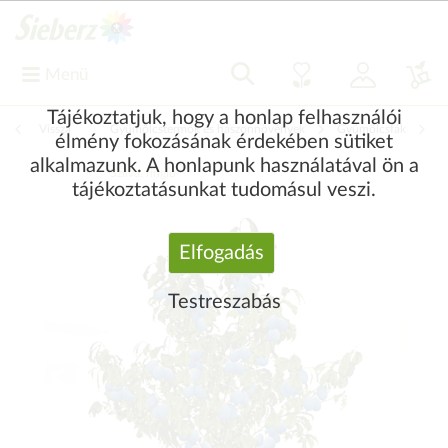
Menü
Tájékoztatjuk, hogy a honlap felhasználói
Vissza
|
Gyümölcstermők és haszonnövények
Gyümölcsfák
élmény fokozásának érdekében sütiket
alkalmazunk. A honlapunk használatával ön a
Szilva, ringló
tájékoztatásunkat tudomásul veszi.
Elfogadás
Testreszabás