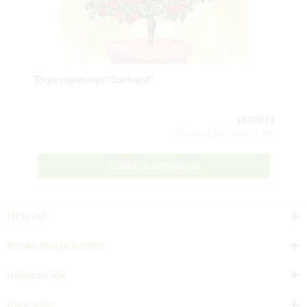
Törpe cseresznye "Sunburst"
16490 Ft
Csomag tartalma: 1 db
Tovább a termékhez
Hírlevél
Bankkártyás fizetés
Információk
Kapcsolat