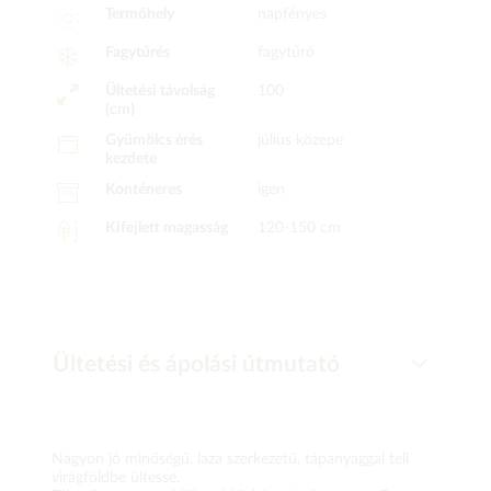
Termőhely
napfényes
Fagytűrés
fagytűrő
Ültetési távolság
100
(cm)
Gyümölcs érés
július közepe
kezdete
Konténeres
igen
Kifejlett magasság
120-150 cm
Ültetési és ápolási útmutató
Nagyon jó minőségű, laza szerkezetű, tápanyaggal teli
virágföldbe ültesse.